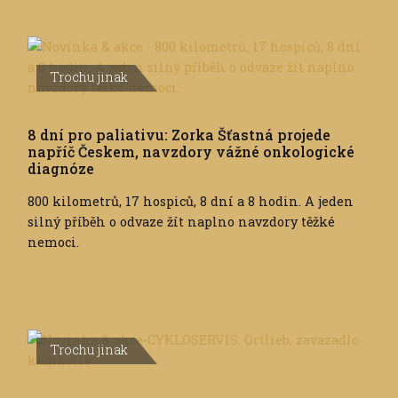
Trochu jinak
8 dní pro paliativu: Zorka Šťastná projede
napříč Českem, navzdory vážné onkologické
diagnóze
800 kilometrů, 17 hospiců, 8 dní a 8 hodin. A jeden
silný příběh o odvaze žít naplno navzdory těžké
nemoci.
Trochu jinak