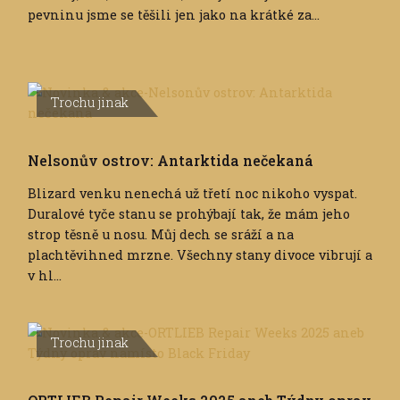
pevninu jsme se těšili jen jako na krátké za...
Trochu jinak
Nelsonův ostrov: Antarktida nečekaná
Blizard venku nenechá už třetí noc nikoho vyspat.
Duralové tyče stanu se prohýbají tak, že mám jeho
strop těsně u nosu. Můj dech se sráží a na
plachtěvihned mrzne. Všechny stany divoce vibrují a
v hl...
Trochu jinak