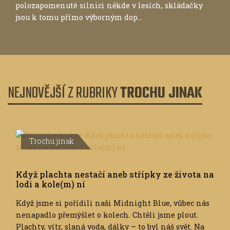
polozapomenuté silnici někde v lesích, skládačky
jsou k tomu přímo výborným dop...
NEJNOVĚJŠÍ Z RUBRIKY
TROCHU JINAK
Trochu jinak
Když plachta nestačí aneb střípky ze života na
lodi a kole(m) ní
Když jsme si pořídili naši Midnight Blue, vůbec nás
nenapadlo přemýšlet o kolech. Chtěli jsme plout.
Plachty, vítr, slaná voda, dálky – to byl náš svět. Na