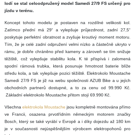
lodí se stal celoodpružený model Samedi 27/9 FS určený pro
jízdu v terénu.
Koncept tohoto modelu je postaven na rozdílné velikosti kol.
Zatímco přední má 29“ a vylepšuje průjezdnost, zadní 27,5“
poskytuje perfektní obratnost a zvyšuje kroutivý moment motoru.
Tím, že je celé zadní odpružení velmi nízko a částečně ukryto v
rámu, je dobře chráněno před kameny a zároveň se tím snižuje
těžiště, což vylepšuje stabilitu kola. K té přispívá i zalomená
spodní rámová trubka, která posunuje hmotnost baterie blíže
středu kola, a tak vylepšuje pozici těžiště. Elektrokolo Moustache
Samedi 27/9 FS je již na webu společnosti AZUB Bike a u jejích
obchodních partnerů dostupné, a to za cenu od 99.990
Kč
.
Základní elektrokolo Moustache přitom stojí 69.990 Kč.
Všechna
elektrokola Moustache
jsou kompletně montována přímo
ve Francii, osazena prvotřídním německým motorem značky
Bosch, který se také vyrábí v Evropě a i díky dojezdu až 180 km
je v současnosti nejúspěšnějším výrobcem elektropohonů pro