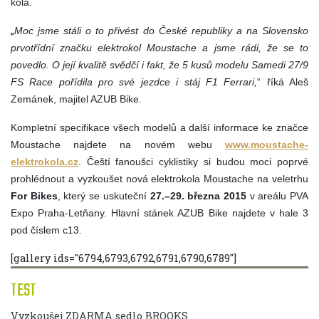
kola.
„
Moc jsme stáli o to přivést do České republiky a na Slovensko
prvotřídní značku elektrokol Moustache a jsme rádi, že se to
povedlo. O její kvalitě svědčí i fakt, že 5 kusů modelu Samedi 27/9
FS Race pořídila pro své jezdce i stáj F1 Ferrari,
“ říká Aleš
Zemánek, majitel AZUB Bike.
Kompletní specifikace všech modelů a další informace ke značce
Moustache najdete na novém webu
www.moustache-
elektrokola.cz
. Čeští fanoušci cyklistiky si budou moci poprvé
prohlédnout a vyzkoušet nová elektrokola Moustache na veletrhu
For Bikes
, který se uskuteční
27.–29. března 2015
v areálu PVA
Expo Praha-Letňany. Hlavní stánek AZUB Bike najdete v hale 3
pod číslem c13.
[gallery ids="6794,6793,6792,6791,6790,6789"]
TEST
Vyzkoušej ZDARMA sedlo BROOKS