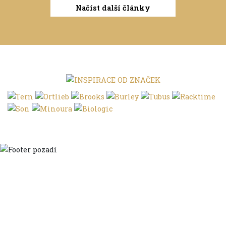
Načíst další články
Domů
Ve městě
S dětmi
Do dálek