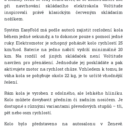
při navrhování skládacího elektrokola Voltitude
inspirovali právě klasickým červeným skládacím
nožíkem.
Systém EasyFold má podle autorů zajistit rozložení kola
během jedné sekundy, a to dokonce pouze s pomocí jedné
ruky. Elektromotor je schopný pohánět kolo rychlostí 25
km/hod. Baterie na jedno nabití vydrží minimálně 20
km. Na rozdíl od jiných skládaček není Voltitude
navržen pro přenášení. Jednoduše jej poskládáte a pak
aktivujete motor na rychlost chůze. Vzhledem k tomu, že
váha kola se pohybuje okolo 22 kg, je to určitě vhodnější
řešení.
Rám kola je vyroben z odolného, ale lehkého hliníku.
Kolo můžete dovybavit předním či zadním nosičem. Je
dostupné s různými variantami převodových stupňů – tři,
pět nebo osm rychlostí.
Kolo bylo představeno na autosalonu v Ženevě.