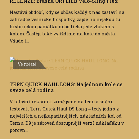
RECENZE: Brašna ORTLIEB Velo-Sling Flex
Nastává období, kdy se občas každý z nás zastaví na
zahrádce vesnické hospůdky, zajde na nějakou tu
historickou památku nebo třeba jede vlakem s
kolem. Častěji také vyjíždíme na kole do města.
Všude t...
Ve městě
TERN QUICK HAUL LONG: Na jednom kole se
sveze celá rodina
V letošní rekordní zimě jsme na ledu a sněhu
testovali Tern Quick Haul D9 Long ‒ tedy jedno z
největších a nejkapacitnějších nákladních kol od
Ternu. D9 je zároveň dostupnější verzí náklaďáku v
porovn...