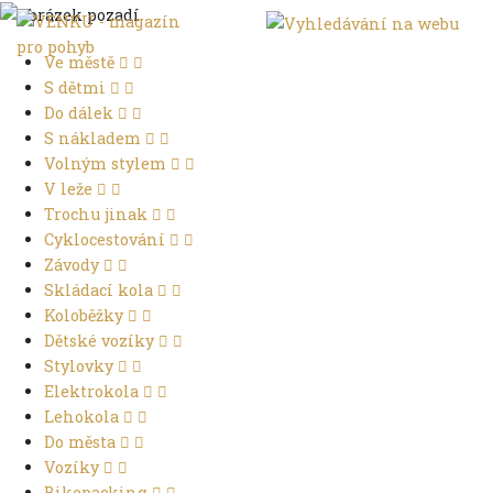
Ve městě
S dětmi
Do dálek
S nákladem
Volným stylem
V leže
Trochu jinak
Cyklocestování
Závody
Skládací kola
Koloběžky
Dětské vozíky
Stylovky
Elektrokola
Lehokola
Do města
Vozíky
Bikepacking