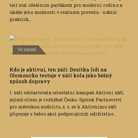
tail stal ideálním parťákem pro moderní rodinu a
ukáže jeho možnosti v reálném provozu - nabízí
praktick...
Ve městě
Kdo je aktivní, ten září: Desítka lidí na
Olomoucku testuje v září kola jako běžný
způsob dopravy
1. září odstartovala celostátní kampaň Aktivní září,
jejímž cílem je rozhýbat Česko. Spolek Partnerství
pro městskou mobilitu, z. s. se k Aktivnímu září
připojuje s řadou akcí podporujících udržitelno...