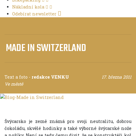
Nákladní kola
Odebírat newsletter
MADE IN SWITZERLAND
Text a foto
-
redakce VENKU
17. března 2011
Ve městě
Švýcarsko je země známá pro svoji neutralitu, dobrou
čokoládu, skvělé hodinky a také výborné švýcarské nože
a nožíky. Není se tedy čemu divit, že se konstruktéři kol