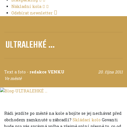
Nákladní kola
Odebírat newsletter
ULTRALEHKÉ …
Text a foto
-
redakce VENKU
20. října 2011
Ve městě
Rádi jezdíte po městě na kole a bojíte se jej nechávat před
obchodem zamknuté u zábradlí?
Skládací kolo
Govanti
bude pro vás správná volba a zřejmě splní přesně to, co od