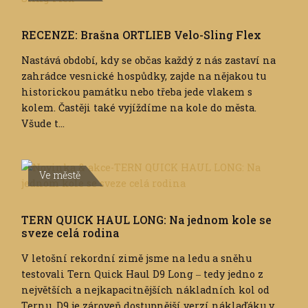
RECENZE: Brašna ORTLIEB Velo-Sling Flex
Nastává období, kdy se občas každý z nás zastaví na
zahrádce vesnické hospůdky, zajde na nějakou tu
historickou památku nebo třeba jede vlakem s
kolem. Častěji také vyjíždíme na kole do města.
Všude t...
Ve městě
TERN QUICK HAUL LONG: Na jednom kole se
sveze celá rodina
V letošní rekordní zimě jsme na ledu a sněhu
testovali Tern Quick Haul D9 Long ‒ tedy jedno z
největších a nejkapacitnějších nákladních kol od
Ternu. D9 je zároveň dostupnější verzí náklaďáku v