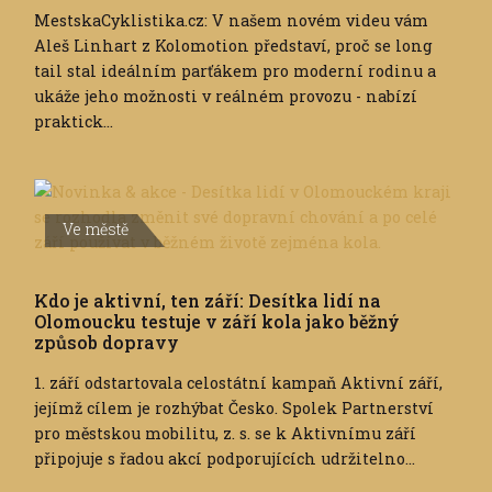
MestskaCyklistika.cz: V našem novém videu vám
Aleš Linhart z Kolomotion představí, proč se long
tail stal ideálním parťákem pro moderní rodinu a
ukáže jeho možnosti v reálném provozu - nabízí
praktick...
Ve městě
Kdo je aktivní, ten září: Desítka lidí na
Olomoucku testuje v září kola jako běžný
způsob dopravy
1. září odstartovala celostátní kampaň Aktivní září,
jejímž cílem je rozhýbat Česko. Spolek Partnerství
pro městskou mobilitu, z. s. se k Aktivnímu září
připojuje s řadou akcí podporujících udržitelno...