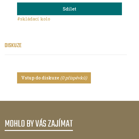
Sdílet
#skládací kolo
DISKUZE
Vstup do diskuze
(0 příspěvků)
MOHLO BY VÁS ZAJÍMAT