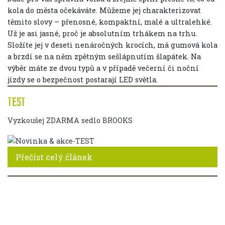
kola do města očekáváte. Můžeme jej charakterizovat
těmito slovy – přenosné, kompaktní, malé a ultralehké.
Už je asi jasné, proč je absolutním trhákem na trhu.
Složíte jej v deseti nenáročných krocích, má gumová kola
a brzdí se na něm zpětným sešlápnutím šlapátek. Na
výběr máte ze dvou typů a v případě večerní či noční
jízdy se o bezpečnost postarají LED světla.
TEST
Vyzkoušej ZDARMA sedlo BROOKS
Přečíst celý článek