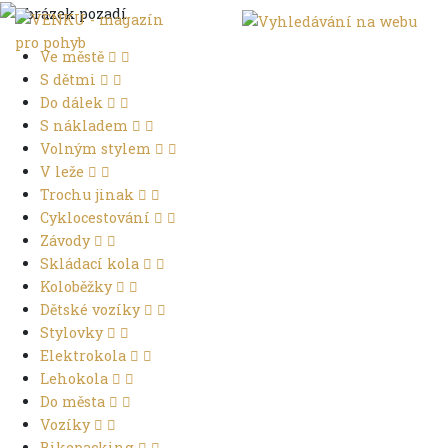
Ve městě
S dětmi
Do dálek
S nákladem
Volným stylem
V leže
Trochu jinak
Cyklocestování
Závody
Skládací kola
Koloběžky
Dětské vozíky
Stylovky
Elektrokola
Lehokola
Do města
Vozíky
Bikepacking