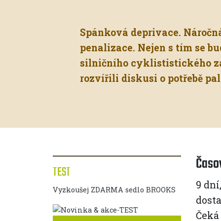
Spánková deprivace. Náročná 
penalizace. Nejen s tím se 
silničního cyklististického 
rozvířili diskusi o potřebě pa
Časov
TEST
9 dní
Vyzkoušej ZDARMA sedlo BROOKS
dost
Čeká 