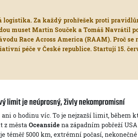
logistika. Za každý prohřešek proti pravidlů
budou muset Martin Souček a Tomáš Navrátil p
závodu Race Across America (RAAM). Proč se 
liativní péče v České republice. Startují 15. čer
ý limit je neúprosný, živly nekompromisní
, ani o hodinu víc. To je nejzazší limit, během
at z města
Oceanside
na západním pobřeží USA
je téměř 5000 km, extrémní počasí, nekonečné r