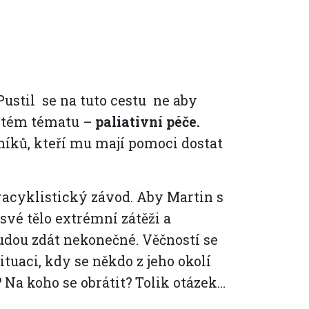
Pustil se na tuto cestu ne aby
ežitém tématu –
paliativní péče.
íků, kteří mu mají pomoci dostat
tracyklistický závod. Aby Martin s
 své tělo extrémní zátěži a
budou zdát nekonečné. Věčností se
ituaci, kdy se někdo z jeho okolí
 Na koho se obrátit? Tolik otázek…