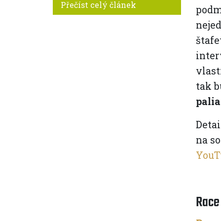
Přečíst celý článek
podm
nejed
štafe
inter
vlast
tak 
palia
Detai
na so
YouT
Race