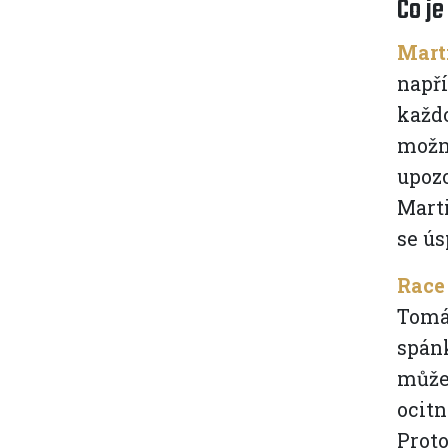
Co je
Mart
napří
každ
možno
upozo
Marti
se ús
Race
Tomáš
spánk
může 
ocitn
Proto