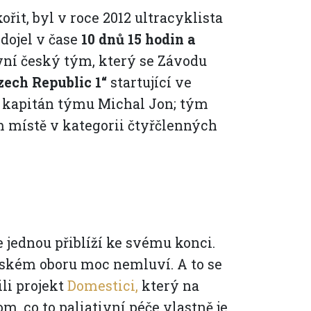
řit, byl v roce 2012 ultracyklista
dojel v čase
10 dnů 15 hodin a
vní český tým, který se Závodu
ech Republic 1“
startující ve
ž a kapitán týmu Michal Jon; tým
 místě v kategorii čtyřčlenných
se jednou přiblíží ke svému konci.
ském oboru moc nemluví. A to se
ili projekt
Domestici,
který na
m, co to paliativní péče vlastně je,