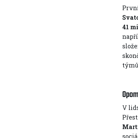
První
Svat
41 m
napří
slože
skonč
tým
Opomí
V lid
Přest
Mart
sociá