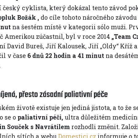
 český cyklista, který dokázal tento závod poko
opluk Božák
,
do cíle tohoto náročného závodu 
inut
na šestém místě v kategorii sólo muži. Pr
č Amerikou zúčastnil, byl v roce 2014
„Team Cz
ní David Bureš, Jiří Kalousek, Jiří „Oldy“ Kří
il v čase
6 dnů 22 hodin a 41 minut
na desátém
ů
jená, přesto zásadní paliativní péče
ském životě existuje jen jediná jistota, a to že 
o se o
paliativní péči,
ultra důležitém medicín
in Souček s Navrátilem
rozhodli změnit. Založ
lních sítích a webu
Domestici.cz
informuje o to