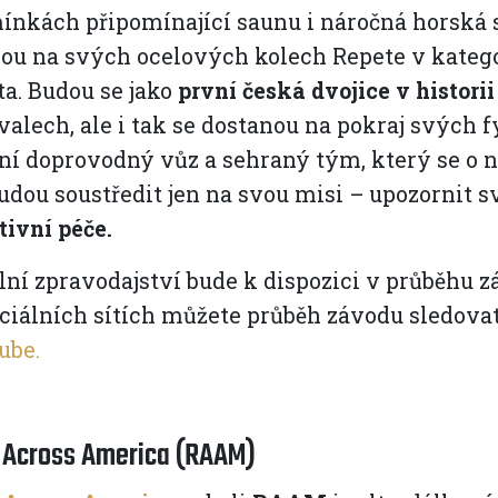
ínkách připomínající saunu i náročná horská 
ou na svých ocelových kolech Repete v katego
ta. Budou se jako
první česká dvojice v histori
valech, ale i tak se dostanou na pokraj svých 
ní doprovodný vůz a sehraný tým, který se o 
budou soustředit jen na svou misi – upozorni
tivní péče.
lní zpravodajství bude k dispozici v průběhu
ciálních sítích můžete průběh závodu sledova
ube.
 Across America (RAAM)