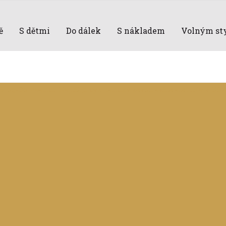
ě
S dětmi
Do dálek
S nákladem
Volným st