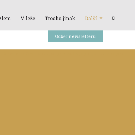
ylem
V leže
Trochu jinak
Další
Odběr newsletteru