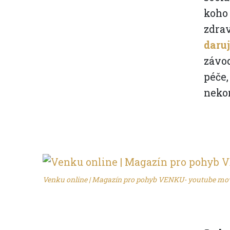
koho 
zdrav
daru
závod
péče,
nekon
Venku online | Magazín pro pohyb VENKU- youtube mo