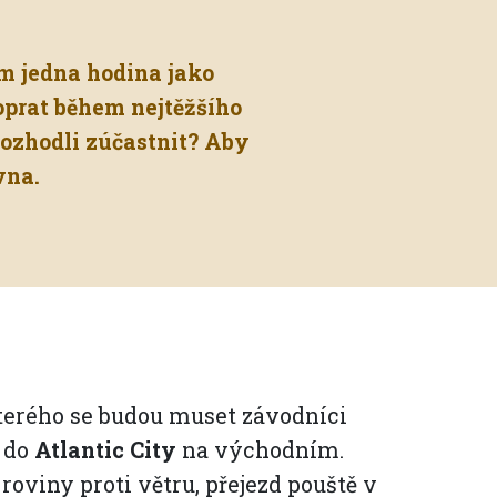
m jedna hodina jako
oprat během nejtěžšího
rozhodli zúčastnit? Aby
vna.
 kterého se budou muset závodníci
 do
Atlantic City
na východním.
oviny proti větru, přejezd pouště v