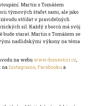
stoupání. Martin s Tomášem
rii týmových štafet sami, ale jako
i
závodu střídat v pravidelných
fyzických sil. Každý z borců má svůj
ně bude starat. Martin s Tomášem se
t svými nadlidskými výkony na téma
 závodu na webu
www.domestici.cz
,
t na
Instagramu,
Facebooku
a