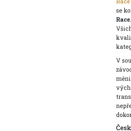
Race
se ko
Race
Všich
kvali
kateg
V sou
závod
měnil
výcho
trans
nepř
dokon
Česk