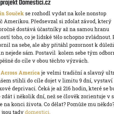
 projekt Domestici.cz
in Souček
se rozhodl
vydat na kole nonstop
č Amerikou. Předsevzal si zdolat závod, který
oročně dostává účastníky až na samou hranu
stí toho, co je lidské tělo schopno zvládnout. 
rnil na sebe, ale aby přitáhl pozornost k důl
n nejede sám. Postavil kolem sebe tým odborn
pěšně do cíle v obou těchto výzvách.
 Across America
je velmi tradiční a slavný ul
em stihli do cíle dojet v limitu 9 dní, vystaví
ové deprivaci. Čeká je až 216 hodin, které se 
zdát i několik dní, než se člověk zorientuje v s
e na konci života. Co dělat? Pomůže mu někdo?
 jsou tady
domestici.