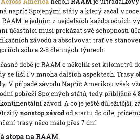
 Across America
neboli
RAAM
je ultradálkový
ná napříč Spojenými státy a který začal v roce
.
RAAM je jedním z nejdelších každoročních vy
ni účastníci musí prokázat své schopnosti úč
fikačních závodů a absolvovat trať ve stanov
oriích sólo a 2-8 členných týmech.
časné době je RAAM o několik set kilometrů d
y se liší i v mnoha dalších aspektech. Trasy o
y. V případě závodu Napříč Amerikou však vžd
dní pobřeží Spojených států, tedy přibližně 4 8
kontinentální závod. A co je ještě důležitější, z
etržitý
nonstop závod
od startu do cíle, přičem
čení trasy něco málo přes 7 dní.
á stopa na RAAM