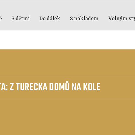
ě
S dětmi
Do dálek
S nákladem
Volným st
A: Z TURECKA DOMŮ NA KOLE