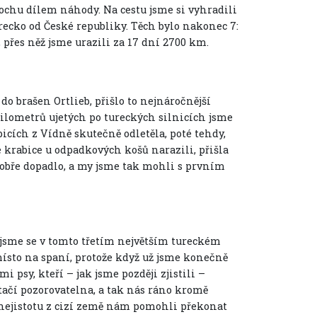
trochu dílem náhody. Na cestu jsme si vyhradili
urecko od České republiky. Těch bylo nakonec 7:
přes něž jsme urazili za 17 dní 2700 km.
 do brašen Ortlieb, přišlo to nejnáročnější
 kilometrů ujetých po tureckých silnicích jsme
bicích z Vídně skutečně odletěla, poté tehdy,
é krabice u odpadkových košů narazili, přišla
 dobře dopadlo, a my jsme tak mohli s prvním
 jsme se v tomto třetím největším tureckém
místo na spaní, protože když už jsme konečně
 psy, kteří – jak jsme později zjistili –
ptačí pozorovatelna, a tak nás ráno kromě
nejistotu z cizí země nám pomohli překonat