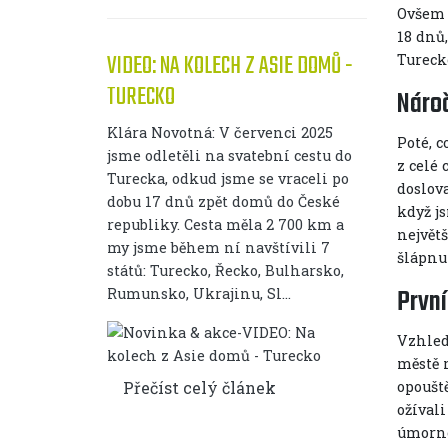
Ovšem t
18 dnů,
VIDEO: NA KOLECH Z ASIE DOMŮ -
Tureck
TURECKO
Nároč
Klára Novotná: V červenci 2025
Poté, c
jsme odletěli na svatební cestu do
z celé 
Turecka, odkud jsme se vraceli po
doslova
dobu 17 dnů zpět domů do České
když j
republiky. Cesta měla 2 700 km a
největ
my jsme během ní navštívili 7
šlápnut
států: Turecko, Řecko, Bulharsko,
První
Rumunsko, Ukrajinu, Sl...
Vzhled
městě 
Přečíst celý článek
opouště
ožívali
úmorné