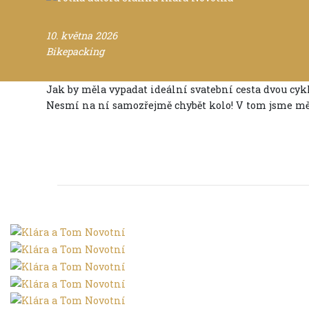
10. května 2026
Bikepacking
Jak by měla vypadat ideální svatební cesta dvou cykl
Nesmí na ní samozřejmě chybět kolo! V tom jsme měli
Svatební cesta z Turecka
Na kolech z Asie domů: Turecko, Řecko, Bulhar