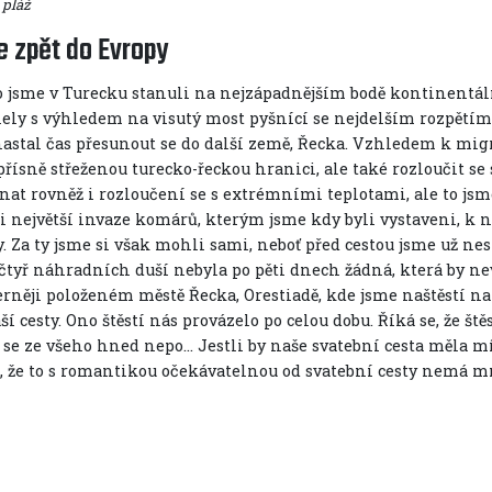
 pláž
e zpět do Evropy
co jsme v Turecku stanuli na nejzápadnějším bodě kontinentál
ely s výhledem na visutý most pyšnící se nejdelším rozpětím 
 nastal čas přesunout se do další země, Řecka. Vzhledem k mig
řísně střeženou turecko-řeckou hranici, ale také rozloučit se
at rovněž i rozloučení se s extrémními teplotami, ale to jsme
li největší invaze komárů, kterým jsme kdy byli vystaveni, k 
. Za ty jsme si však mohli sami, neboť před cestou jsme už nes
čtyř náhradních duší nebyla po pěti dnech žádná, která by nev
erněji položeném městě Řecka, Orestiadě, kde jsme naštěstí na
ší cesty. Ono štěstí nás provázelo po celou dobu. Říká se, že št
 se ze všeho hned nepo... Jestli by naše svatební cesta měla mí
, že to s romantikou očekávatelnou od svatební cesty nemá 