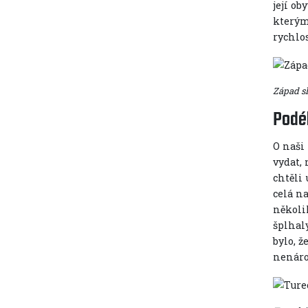
její ob
kterými
rychlos
Západ s
Podé
O naši
vydat,
chtěli
celá na
několi
šplhal
bylo, ž
nenáro