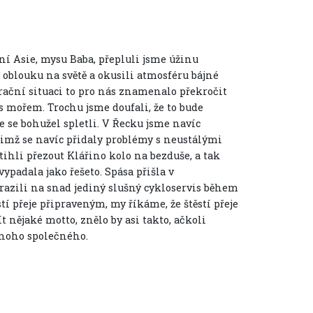
ní Asie, mysu Baba, přepluli jsme úžinu
oblouku na světě a okusili atmosféru bájné
rační situaci to pro nás znamenalo překročit
 s mořem. Trochu jsme doufali, že to bude
 se bohužel spletli. V Řecku jsme navíc
nimž se navíc přidaly problémy s neustálými
tihli přezout Klářino kolo na bezduše, a tak
ypadala jako řešeto. Spása přišla v
razili na snad jediný slušný cykloservis během
ěstí přeje připraveným, my říkáme, že štěstí přeje
t nějaké motto, znělo by asi takto, ačkoli
mnoho společného.