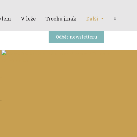
ylem
V leže
Trochu jinak
Další
Odběr newsletteru