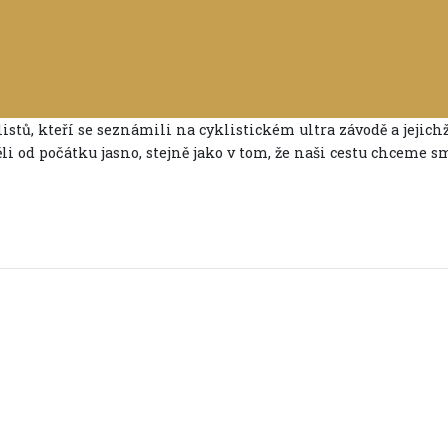
istů, kteří se seznámili na cyklistickém ultra závodě a jejichž
 od počátku jasno, stejně jako v tom, že naši cestu chceme s
sko, Rumusko, Ukrajina, Slovensko, Polsko, Česko.