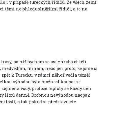
tilo i v případě tureckých řidičů. Ze všech zemí,
ci těmi nejohleduplnějšími řidiči, a to na
trasy, po níž bychom se asi zhruba chtěli
, medvědům, minám, nebo jen proto, že jsme si
 zpět k Turecku, v rámci něhož vedla téměř
. Velkou výhodou byla možnost koupat se
 zejména vody, protože teploty se každý den
ítky litrů denně. Drobnou nevýhodou naopak
nitostí, a tak pokud si představujete