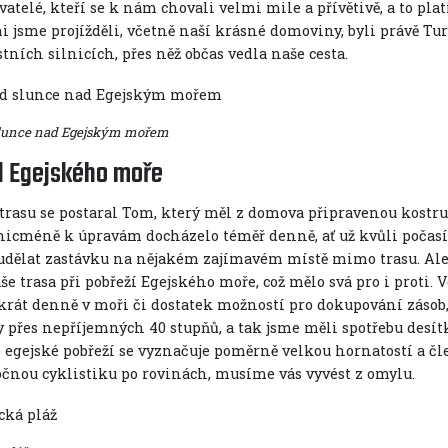
yvatelé, kteří se k nám chovali velmi mile a přívětivě, a to pla
 jsme projížděli, včetně naší krásné domoviny, byli právě Tur
tních silnicích, přes něž občas vedla naše cesta.
lunce nad Egejským mořem
l Egejského moře
 trasu se postaral Tom, který měl z domova připravenou kostru 
 nicméně k úpravám docházelo téměř denně, ať už kvůli počasí
 udělat zastávku na nějakém zajímavém místě mimo trasu. Ale
še trasa při pobřeží Egejského moře, což mělo svá pro i proti
krát denně v moři či dostatek možností pro dokupování zásob,
y přes nepříjemných 40 stupňů, a tak jsme měli spotřebu des
e egejské pobřeží se vyznačuje poměrně velkou hornatostí a čle
čnou cyklistiku po rovinách, musíme vás vyvést z omylu.