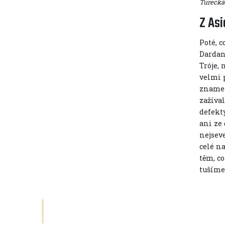
Turecká
Z Asi
Poté, 
Dardan
Tróje,
velmi p
znamen
zažíva
defekty
ani ze 
nejsev
celé na
těm, co
tušíme