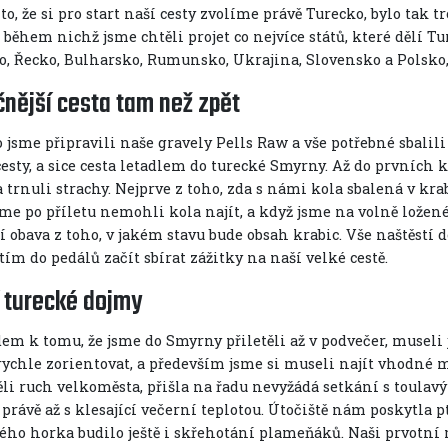
o, že si pro start naší cesty zvolíme právě Turecko, bylo tak 
 během nichž jsme chtěli projet co nejvíce států, které dělí T
o, Řecko, Bulharsko, Rumunsko, Ukrajina, Slovensko a Polsko, 
nější cesta tam než zpět
o jsme připravili naše gravely Pells Raw a vše potřebné sbalili
cesty, a sice cesta letadlem do turecké Smyrny. Až do prvních
 trnuli strachy. Nejprve z toho, zda s námi kola sbalená v kra
sme po příletu nemohli kola najít, a když jsme na volně ložen
ší obava z toho, v jakém stavu bude obsah krabic. Vše naštěstí
ím do pedálů začít sbírat zážitky na naší velké cestě.
 turecké dojmy
em k tomu, že jsme do Smyrny přiletěli až v podvečer, museli
rychle zorientovat, a především jsme si museli najít vhodné 
li ruch velkoměsta, přišla na řadu nevyžádá setkání s toulavými
 právě až s klesající večerní teplotou. Útočiště nám poskytla 
ho horka budilo ještě i skřehotání plameňáků. Naši prvotní 