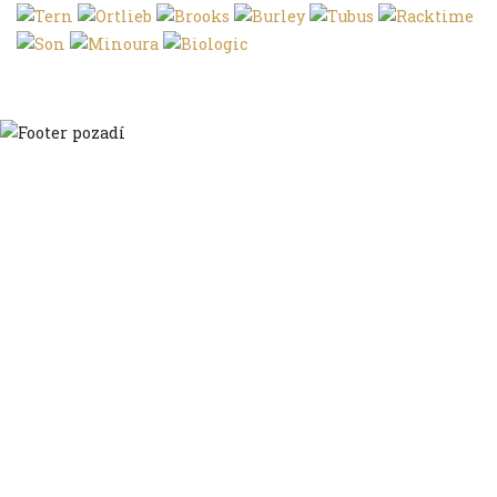
Domů
Ve městě
S dětmi
Do dálek
S nákladem
Volným stylem
V leže
Trochu jinak
Klíčová slova