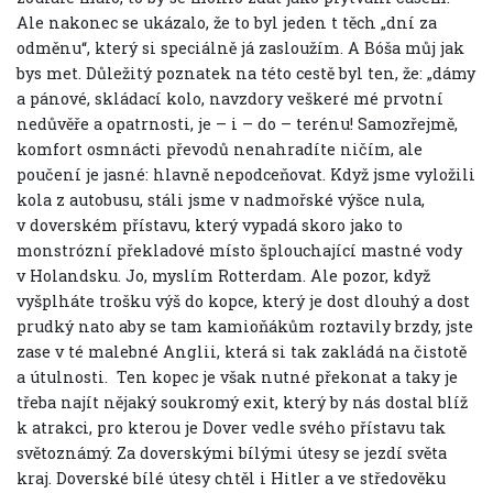
Ale nakonec se ukázalo, že to byl jeden t těch „dní za
odměnu“, který si speciálně já zasloužím. A Bóša můj jak
bys met. Důležitý poznatek na této cestě byl ten, že: „dámy
a pánové, skládací kolo, navzdory veškeré mé prvotní
nedůvěře a opatrnosti, je – i – do – terénu! Samozřejmě,
komfort osmnácti převodů nenahradíte ničím, ale
poučení je jasné: hlavně nepodceňovat. Když jsme vyložili
kola z autobusu, stáli jsme v nadmořské výšce nula,
v doverském přístavu, který vypadá skoro jako to
monstrózní překladové místo šplouchající mastné vody
v Holandsku. Jo, myslím Rotterdam. Ale pozor, když
vyšplháte trošku výš do kopce, který je dost dlouhý a dost
prudký nato aby se tam kamioňákům roztavily brzdy, jste
zase v té malebné Anglii, která si tak zakládá na čistotě
a útulnosti.
Ten kopec je však nutné překonat a taky je
třeba najít nějaký soukromý exit, který by nás dostal blíž
k atrakci, pro kterou je Dover vedle svého přístavu tak
světoznámý. Za doverskými bílými útesy se jezdí světa
kraj. Doverské bílé útesy chtěl i Hitler a ve středověku