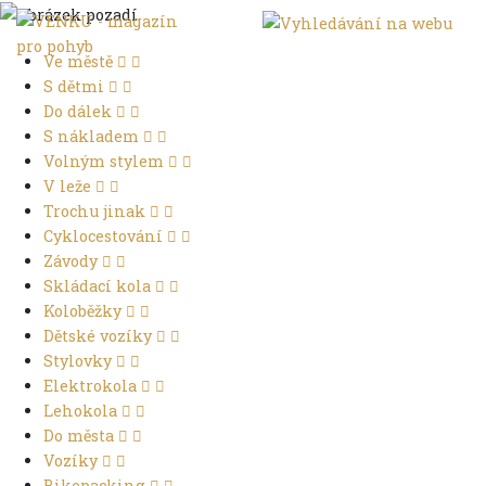
Ve městě
S dětmi
Do dálek
S nákladem
Volným stylem
V leže
Trochu jinak
Cyklocestování
Závody
Skládací kola
Koloběžky
Dětské vozíky
Stylovky
Elektrokola
Lehokola
Do města
Vozíky
Bikepacking