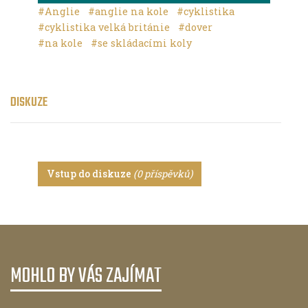
#Anglie
#anglie na kole
#cyklistika
#cyklistika velká británie
#dover
#na kole
#se skládacími koly
DISKUZE
Vstup do diskuze
(0 příspěvků)
MOHLO BY VÁS ZAJÍMAT