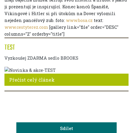
ji prezentují je inspirující. Konec konců Španělé,
Vikingové i Hitler si při útokům na Dover vylomili
nejeden pancéřový zub. foto:
www.bosa.cz
text:
www.cestyterez.com
[gallery link="file" order="DESC"
columns="2" orderby="title"]
TEST
Vyzkoušej ZDARMA sedlo BROOKS
Přečíst celý článek
Sdílet