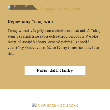
Do dálek
Nepoznaný Tchaj-wan
Tchaj-wanci vás přijmou s otevřenou náručí. A Tchaj-
wan vás nadchne svou úchvatnou přírodou. Vysoké
hory, hluboké kaňony, krásné pobřeží, zapadlé
vesničky. Objevovat můžete týdny i měsíce. Jak tato
úž...
Načíst další články