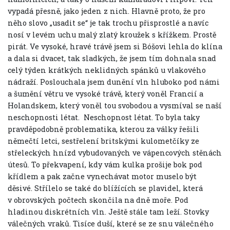
vypadá přesně, jako jeden z nich. Hlavně proto, že pro
něho slovo „usadit se“ je tak trochu přisprostlé a navíc
nosí v levém uchu malý zlatý kroužek s křížkem. Prostě
pirát. Ve vysoké, hravé trávě jsem si Bóšovi lehla do klína
a dala si dvacet, tak sladkých, že jsem tím dohnala snad
celý týden krátkých neklidných spánků u vlakového
nádraží. Poslouchala jsem dunění vln hluboko pod námi
a šumění větru ve vysoké trávě, který voněl Francií a
Holandskem, který voněl tou svobodou a vysmíval se naší
neschopnosti létat.
Neschopnost létat. To byla taky
pravděpodobně problematika, kterou za války řešili
němečtí letci, sestřelení britskými kulometčíky ze
střeleckých hnízd vybudovaných ve vápencových stěnách
útesů. To překvapení, kdy vám kulka prošije bok pod
křídlem a pak začne vynechávat motor muselo být
děsivé. Střílelo se také do blížících se plavidel, která
v obrovských počtech skončila na dně moře. Pod
hladinou diskrétních vln. Ještě stále tam leží. Stovky
válečných vraků. Tisíce duší, které se ze snu válečného