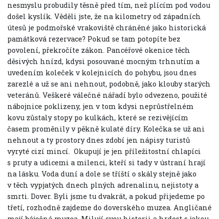
nesmyslu probudily těsně před tím, než plícím pod vodou
došel kyslík. Věděli jste, že na kilometry od západních
útesů je podmořské vrakoviště chráněné jako historická
památková rezervace? Pokud se tam potopíte bez
povolení, překročíte zákon. Pancéřové okenice těch
děsivých hnízd, kdysi posouvané mocným trhnutím a
uvedením koleček v kolejnicích do pohybu, jsou dnes
zarezlé a už se ani nehnout, podobně, jako klouby starých
veteránů. Veškeré válečné nářadí bylo odvezeno, použité
nábojnice poklizeny, jen v tom kdysi neprůstřelném
kovu zůstaly stopy po kulkách, které se rezivějícím
časem proměnily v pěkně kulaté díry. Kolečka se už ani
nehnout a ty prostory dnes zdobí jen nápisy turistů
vyryté cizí mincí. Okupují je jen příležitostní chlapíci
s pruty a udicemi a milenci, kteří si tady v ústraní hrají
na lásku. Voda duní a dole se tříští o skály stejně jako
v těch vypjatých dnech plných adrenalinu, nejistoty a
smrti. Dover. Byli jsme tu dvakrát, a pokud přijedeme po
třetí, rozhodně zajdeme do doverského muzea. Angličané
mají báječná muzea. Milují svou historii a hrdost s jakou