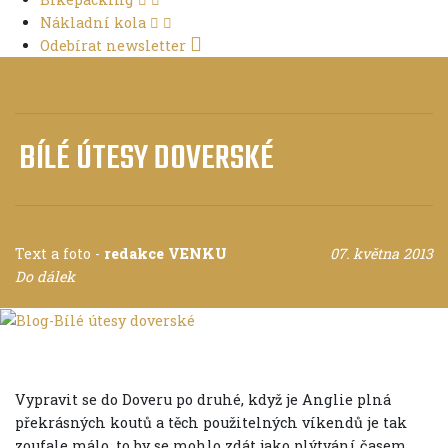
Nákladní kola
Odebírat newsletter
BÍLÉ ÚTESY DOVERSKÉ
Text a foto
-
redakce VENKU
07. května 2013
Do dálek
Vypravit se do Doveru po druhé, když je Anglie plná
překrásných koutů a těch použitelných víkendů je tak
zoufale málo, to by se mohlo zdát jako plýtvání časem.