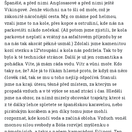
Španělé, a před nimi Anglosasové a před nimi ještě
Vikingové. Jenže všichni na to šli od moře, což je
zákonitě náročnější cesta. My, co máme pod helmou,
vzali jsme to na kole, přes kopce a ostružiní, kde nás na
parkovišti nikdo nečekal. (Až potom jsme zjistili, že kola
parkovné neplatí a vrátný na asfaltovém příjezdu by se
na nás tak akorát pěkně usmál.) Zdolali jsme kamenitou
kozí stezku a 12°stoupání a kola nás podržela. Tak to by
bylo k té technické stránce. Další je už jen romantika a
pohádka. Víte, já mám ráda vodu. Vítr a vůni moře. Kdo
taky ne, že? Ale já to říkám hlavně proto, že když má něco
člověk rád, tak se mu u toho nejlíp odpočívá. Stanuli
jsme na kraji útesu, těsně před místem, za kterým se
propadá vzduch a v té výšce se snad ztrácí i čas. Hleděli
jsme na obzor, za nímž mizely obrovské trajekty, které si
z té dálky lehce spletete se španělskou karavelou, nebo
pirátským korábem a jen díky tomu jsme mohli
rozpoznat, kde končí voda a začíná obloha. Vzduch voněl
mocnou silou svobody a Bóša rozvíjel myšlenku o
námořnících, a taky o našem kamarádovi Filipovi. Ten