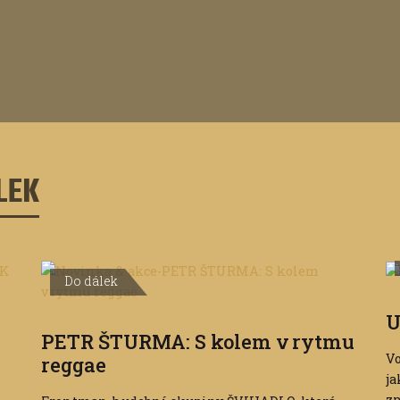
LEK
Do dálek
U
PETR ŠTURMA: S kolem v rytmu
Vo
reggae
ja
zn