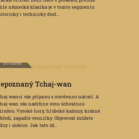
hle německá klasika je v tomto segmentu
storicky i technicky dosl...
Do dálek
epoznaný Tchaj-wan
haj-wanci vás přijmou s otevřenou náručí. A
chaj-wan vás nadchne svou úchvatnou
írodou. Vysoké hory, hluboké kaňony, krásné
břeží, zapadlé vesničky. Objevovat můžete
dny i měsíce. Jak tato úž...