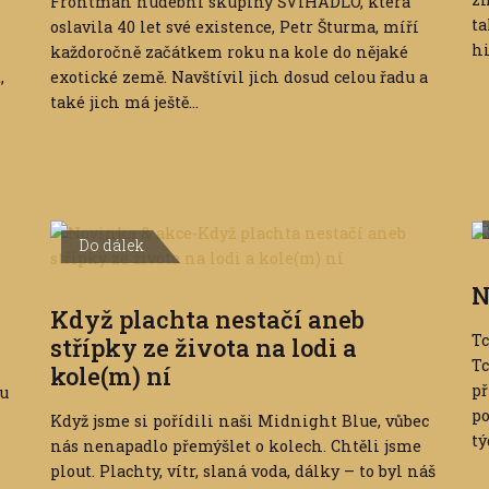
Frontman hudební skupiny ŠVIHADLO, která
ta
oslavila 40 let své existence, Petr Šturma, míří
hi
každoročně začátkem roku na kole do nějaké
,
exotické země. Navštívil jich dosud celou řadu a
také jich má ještě...
Do dálek
N
Když plachta nestačí aneb
Tc
střípky ze života na lodi a
T
kole(m) ní
př
ou
po
Když jsme si pořídili naši Midnight Blue, vůbec
tý
nás nenapadlo přemýšlet o kolech. Chtěli jsme
plout. Plachty, vítr, slaná voda, dálky – to byl náš