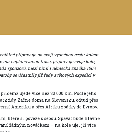
entálně připravuje na svoji vysněnou cestu kolem
le má naplánovanou trasu, připravuje svoje kolo,
řada sponzorů, mezi nimi i německá značka 100%
 batohy se účastnily již řady světových expedicí v
 přičemž ujede více než 80 000 km. Podle jeho
arktidy. Začne doma na Slovensku, odtud přes
everní Ameriku a přes Afriku zpátky do Evropy.
ním, které si poveze s sebou. Spávat bude hlavně
vání žádným nováčkem – na kole ujel již více
inska.