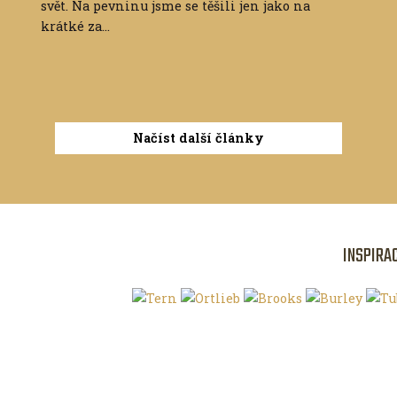
svět. Na pevninu jsme se těšili jen jako na
krátké za...
Načíst další články
INSPIRA