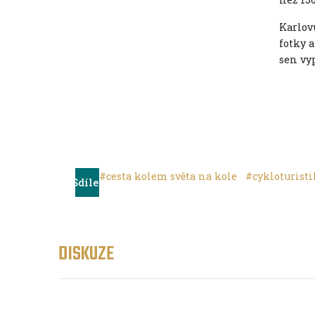
Karlov
fotky a
sen vy
#cesta kolem světa na kole
#cykloturist
Sdílet
DISKUZE