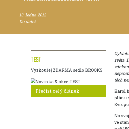
13. ledna 2012
Do dálek
Cyklotu
TEST
světa. 
zdokona
Vyzkoušej ZDARMA sedlo BROOKS
neprom
těch n
Přečíst celý článek
Karol 
plánu 
Evropu
Na svoj
ve sta
než 150