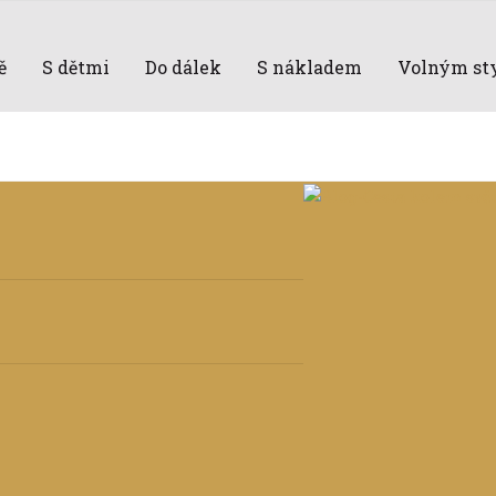
ě
S dětmi
Do dálek
S nákladem
Volným st