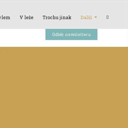
ylem
V leže
Trochu jinak
Další
Odběr newsletteru