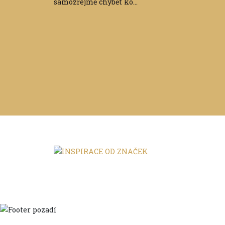
samozřejmě chybět ko...