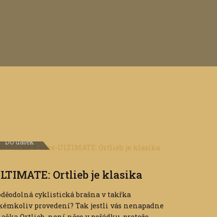
Do dálek
LTIMATE: Ortlieb je klasika
děodolná cyklistická brašna v takřka
kémkoliv provedení? Tak jestli vás nenapadne
ačka Ortlieb, není něco v pořádku, protože