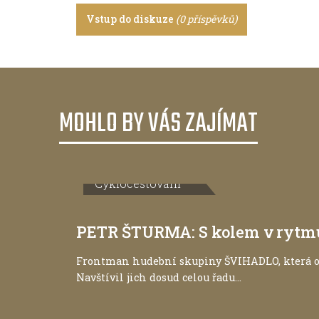
Vstup do diskuze
(0 příspěvků)
MOHLO BY VÁS ZAJÍMAT
Cyklocestování
PETR ŠTURMA: S kolem v rytm
Frontman hudební skupiny ŠVIHADLO, která osl
Navštívil jich dosud celou řadu...