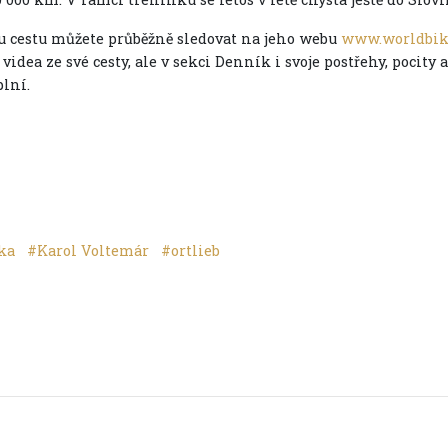
u cestu můžete průběžně sledovat na jeho webu
www.worldbike
 videa ze své cesty, ale v sekci Denník i svoje postřehy, pocity
plní.
ika
#Karol Voltemár
#ortlieb