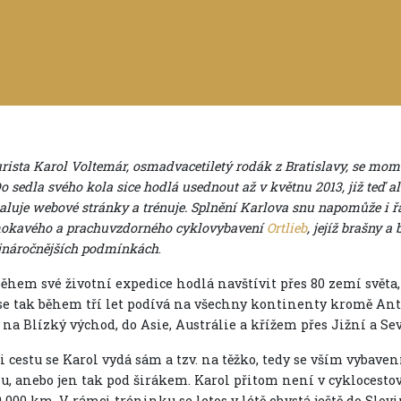
rista Karol Voltemár, osmadvacetiletý rodák z Bratislavy, se mom
Do sedla svého kola sice hodlá usednout až v květnu 2013, již teď a
luje webové stránky a trénuje. Splnění Karlova snu napomůže i 
okavého a prachuvzdorného cyklovybavení
Ortlieb
, jejíž brašny a
ejnáročnějších podmínkách
.
během své životní expedice hodlá navštívit přes 80 zemí světa,
se tak během tří let podívá na všechny kontinenty kromě Ant
 na Blízký východ, do Asie, Austrálie a křížem přes Jižní a S
i cestu se Karol vydá sám a tzv. na těžko, tedy se vším vybave
nu, anebo jen tak pod širákem. Karol přitom není v cyklocesto
 000 km. V rámci tréninku se letos v létě chystá ještě do Slov