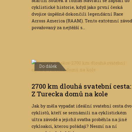
Martin Souček a Tomáš Navrátil se zapsali do
cyklistické historie, když jako první česká
dvojice úspěšně dokončili legendární Race
Across America (RAAM). Tento extrémní závod
považovaný za nejtěžší s...
Do dálek
2700 km dlouhá svatební cesta:
Z Turecka domů na kole
Jak by měla vypadat ideální svatební cesta dv
cyklistů, kteří se seznámili na cyklistickém
ultra závodě a jejichž svatba proběhla na jiné
cykloakci, kterou pořádají? Nesmí na ní