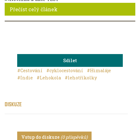
Přečíst celý článek
Sdílet
#Cestování
#cyklocestování
#Himaláje
#Indie
#Lehokola
#lehotříkolky
DISKUZE
Vstup do diskuze
(0 příspěvků)