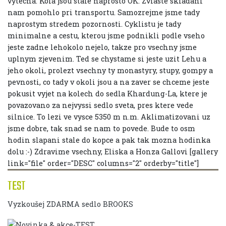
vytecna. Kola jsou stale naprosto OK. Zvlaste skladani
nam pomohlo pri transportu. Samozrejme jsme tady
naprostym stredem pozornosti. Cyklistu je tady
minimalne a cestu, kterou jsme podnikli podle vseho
jeste zadne lehokolo nejelo, takze pro vsechny jsme
uplnym zjevenim. Ted se chystame si jeste uzit Lehu a
jeho okoli, prolezt vsechny ty monastyry, stupy, gompy a
pevnosti, co tady v okoli jsou a na zaver se chceme jeste
pokusit vyjet na kolech do sedla Khardung-La, ktere je
povazovano za nejvyssi sedlo sveta, pres ktere vede
silnice. To lezi ve vysce 5350 m n.m. Aklimatizovani uz
jsme dobre, tak snad se nam to povede. Bude to osm
hodin slapani stale do kopce a pak tak mozna hodinka
dolu :-) Zdravime vsechny, Eliska a Honza Gallovi [gallery
link="file" order="DESC" columns="2" orderby="title"]
TEST
Vyzkoušej ZDARMA sedlo BROOKS