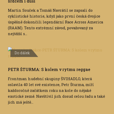
srdcem i duší
Martin Souček a Tomáš Navrátil se zapsali do
cyklistické historie, když jako první česká dvojice
úspěšně dokončili legendární Race Across America
(RAAM). Tento extrémní závod, považovaný za
nejtěžší s...
Do dálek
PETR ŠTURMA: S kolem v rytmu reggae
Frontman hudební skupiny ŠVIHADLO, která
oslavila 40 let své existence, Petr Šturma, míří
každoročně začátkem roku na kole do nějaké
exotické země. Navštívil jich dosud celou řadu a také
jich má ještě...