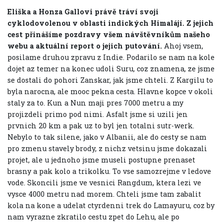
Eliška a Honza Gallovi právě tráví svoji
cyklodovolenou v oblasti indických Himalájí. Z jejich
cest přinášíme pozdravy všem návštěvníkům našeho
webu a aktuální report o jejich putování.
Ahoj vsem,
posilame druhou zpravu z Indie. Podarilo se nam na kole
dojet az temer na konec udoli Suru, coz znamena, ze jsme
se dostali do pohori Zanskar, jak jsme chteli. Z Kargilu to
byla narocna, ale mooc pekna cesta. Hlavne kopce v okoli
staly za to. Kun a Nun maji pres 7000 metru a my
projizdeli primo pod nimi. Asfalt jsme si uzili jen
prvnich 20 km a pak uz to byl jen totalni sutr-werk.
Nebylo to tak silene, jako v Albanii, ale do cesty se nam
pro zmenu stavely brody, z nichz vetsinu jsme dokazali
projet, ale u jednoho jsme museli postupne prenaset
brasny a pak kolo a trikolku. To vse samozrejme v ledove
vode. Skoncili jsme ve vesnici Rangdum, ktera lezi ve
vysce 4000 metru nad morem. Chteli jsme tam zabalit
kola na kone a udelat ctyrdenni trek do Lamayuru, coz by
nam vyrazne zkratilo cestu zpet do Lehu, ale po