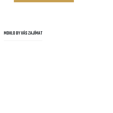
MOHLO BY VÁS ZAJÍMAT
Cyklocestování
PETR ŠTURMA: S kolem v rytmu reggae
Frontman hudební skupiny ŠVIHADLO, která
oslavila 40 let své existence, Petr Šturma, míří
každoročně začátkem roku na kole do nějaké
exotické země. Navštívil jich dosud celou řadu...