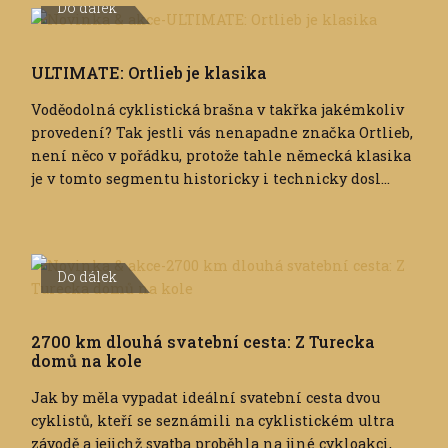
Do dálek
ULTIMATE: Ortlieb je klasika
Voděodolná cyklistická brašna v takřka jakémkoliv
provedení? Tak jestli vás nenapadne značka Ortlieb,
není něco v pořádku, protože tahle německá klasika
je v tomto segmentu historicky i technicky dosl...
Do dálek
2700 km dlouhá svatební cesta: Z Turecka
domů na kole
Jak by měla vypadat ideální svatební cesta dvou
cyklistů, kteří se seznámili na cyklistickém ultra
závodě a jejichž svatba proběhla na jiné cykloakci,