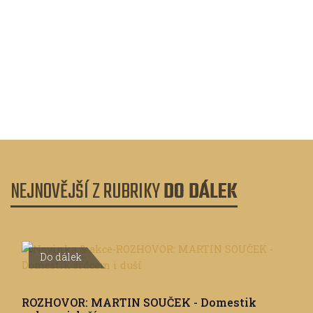
pomozte tak přispět autorce do života v...
Do dálek
ORTLIEB novinky na Eurobike 2018
NEJNOVĚJŠÍ Z RUBRIKY
DO DÁLEK
Do dálek
ROZHOVOR: MARTIN SOUČEK - Domestik