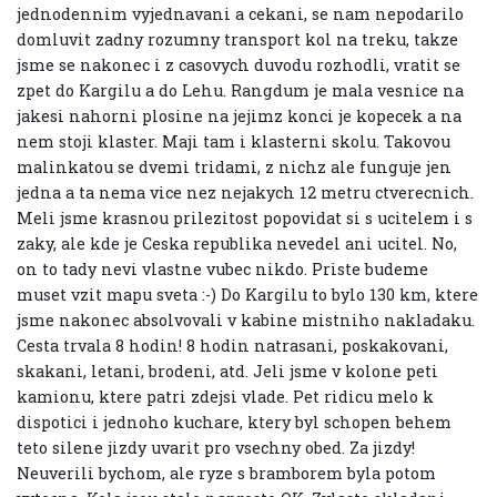
jednodennim vyjednavani a cekani, se nam nepodarilo
domluvit zadny rozumny transport kol na treku, takze
jsme se nakonec i z casovych duvodu rozhodli, vratit se
zpet do Kargilu a do Lehu. Rangdum je mala vesnice na
jakesi nahorni plosine na jejimz konci je kopecek a na
nem stoji klaster. Maji tam i klasterni skolu. Takovou
malinkatou se dvemi tridami, z nichz ale funguje jen
jedna a ta nema vice nez nejakych 12 metru ctverecnich.
Meli jsme krasnou prilezitost popovidat si s ucitelem i s
zaky, ale kde je Ceska republika nevedel ani ucitel. No,
on to tady nevi vlastne vubec nikdo. Priste budeme
muset vzit mapu sveta :-) Do Kargilu to bylo 130 km, ktere
jsme nakonec absolvovali v kabine mistniho nakladaku.
Cesta trvala 8 hodin! 8 hodin natrasani, poskakovani,
skakani, letani, brodeni, atd. Jeli jsme v kolone peti
kamionu, ktere patri zdejsi vlade. Pet ridicu melo k
dispotici i jednoho kuchare, ktery byl schopen behem
teto silene jizdy uvarit pro vsechny obed. Za jizdy!
Neuverili bychom, ale ryze s bramborem byla potom