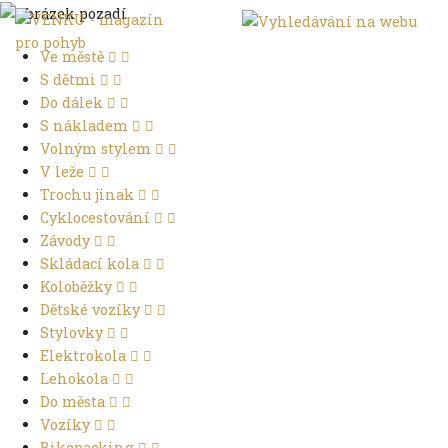
Ve městě
S dětmi
Do dálek
S nákladem
Volným stylem
V leže
Trochu jinak
Cyklocestování
Závody
Skládací kola
Koloběžky
Dětské vozíky
Stylovky
Elektrokola
Lehokola
Do města
Vozíky
Bikepacking