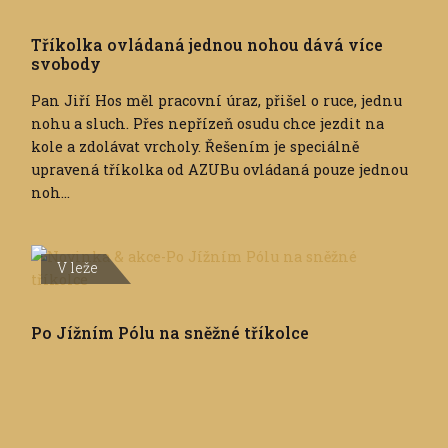
Tříkolka ovládaná jednou nohou dává více
svobody
Pan Jiří Hos měl pracovní úraz, přišel o ruce, jednu
nohu a sluch. Přes nepřízeň osudu chce jezdit na
kole a zdolávat vrcholy. Řešením je speciálně
upravená tříkolka od AZUBu ovládaná pouze jednou
noh...
V leže
Po Jížním Pólu na sněžné tříkolce