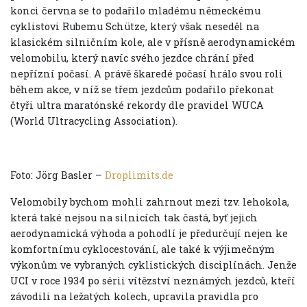
konci června se to podařilo mladému německému
cyklistovi Rubemu Schütze, který však neseděl na
klasickém silničním kole, ale v přísně aerodynamickém
velomobilu, který navíc svého jezdce chrání před
nepřízní počasí. A právě škaredé počasí hrálo svou roli
během akce, v níž se třem jezdcům podařilo překonat
čtyři ultra maratónské rekordy dle pravidel WUCA
(World Ultracycling Association).
Foto: Jörg Basler –
Droplimits.de
Velomobily bychom mohli zahrnout mezi tzv. lehokola,
která také nejsou na silnicích tak častá, byť jejich
aerodynamická výhoda a pohodlí je předurčují nejen ke
komfortnímu cyklocestování, ale také k výjimečným
výkonům ve vybraných cyklistických disciplínách. Jenže
UCI v roce 1934 po sérii vítězství neznámých jezdců, kteří
závodili na ležatých kolech, upravila pravidla pro