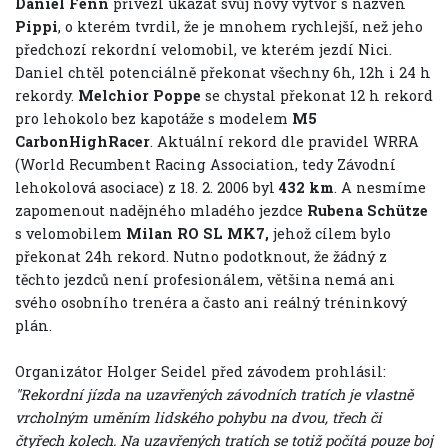
Daniel Fenn
přivezl ukázat svůj nový výtvor s názven
Pippi
, o kterém tvrdil, že je mnohem rychlejší, než jeho
předchozí rekordní velomobil, ve kterém jezdí Nici.
Daniel chtěl potenciálně překonat všechny 6h, 12h i 24 h
rekordy.
Melchior Poppe
se chystal překonat 12 h rekord
pro lehokolo bez kapotáže s modelem
M5
CarbonHighRacer
. Aktuální rekord dle pravidel WRRA
(World Recumbent Racing Association, tedy Závodní
lehokolová asociace) z 18. 2. 2006 byl
432 km
. A nesmíme
zapomenout nadějného mladého jezdce
Rubena Schütze
s velomobilem
Milan RO SL MK7,
jehož cílem bylo
překonat 24h rekord. Nutno podotknout, že žádný z
těchto jezdců není profesionálem, většina nemá ani
svého osobního trenéra a často ani reálný tréninkový
plán.
Organizátor Holger Seidel před závodem prohlásil:
"Rekordní jízda na uzavřených závodních tratích je vlastně
vrcholným uměním lidského pohybu na dvou, třech či
čtyřech kolech. Na uzavřených tratích se totiž počítá pouze boj