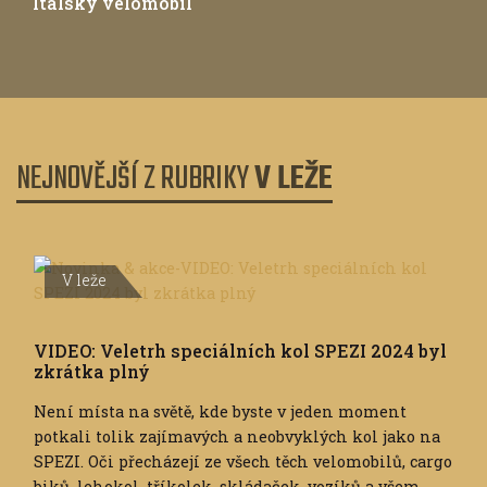
Italský velomobil
NEJNOVĚJŠÍ Z RUBRIKY
V LEŽE
V leže
VIDEO: Veletrh speciálních kol SPEZI 2024 byl
zkrátka plný
Není místa na světě, kde byste v jeden moment
potkali tolik zajímavých a neobvyklých kol jako na
SPEZI. Oči přecházejí ze všech těch velomobilů, cargo
biků, lehokol, tříkolek, skládaček, vozíků a všem...