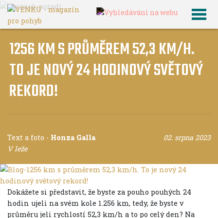
1256 KM S PRŮMĚREM 52,3 KM/H.
TO JE NOVÝ 24 HODINOVÝ SVĚTOVÝ
REKORD!
Text a foto
-
Honza Galla
02. srpna 2023
V leže
Dokážete si představit, že byste za pouho pouhých 24
hodin ujeli na svém kole 1.256 km, tedy, že byste v
průměru jeli rychlostí 52,3 km/h a to po celý den? Na