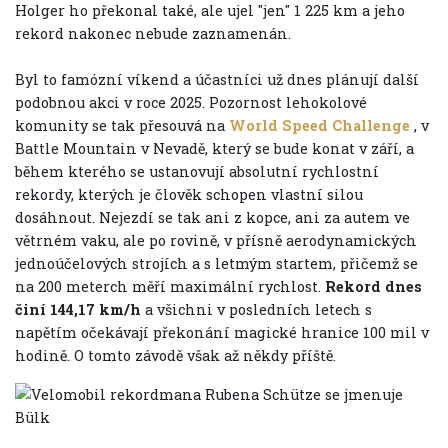
Holger ho překonal také, ale ujel "jen" 1 225 km a jeho
rekord nakonec nebude zaznamenán.
Byl to famózní víkend a účastníci už dnes plánují další
podobnou akci v roce 2025. Pozornost lehokolové
komunity se tak přesouvá na
World Speed Challenge
, v
Battle Mountain v Nevadě, který se bude konat v září, a
během kterého se ustanovují absolutní rychlostní
rekordy, kterých je člověk schopen vlastní silou
dosáhnout. Nejezdí se tak ani z kopce, ani za autem ve
větrném vaku, ale po rovině, v přísně aerodynamických
jednoúčelových strojích a s letmým startem, přičemž se
na 200 meterch měří maximální rychlost.
Rekord dnes
činí 144,17 km/h
a všichni v posledních letech s
napětím očekávají překonání magické hranice 100 mil v
hodině. O tomto závodě však až někdy příště.