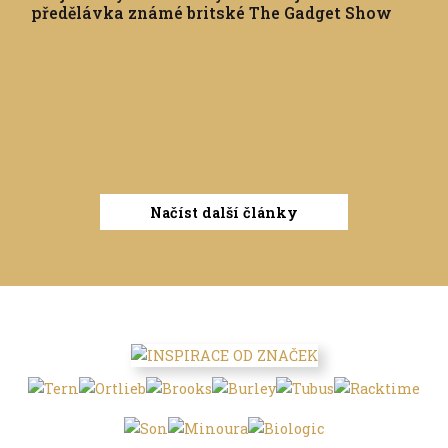
předělávka známé britské The Gadget Show
Načíst další články