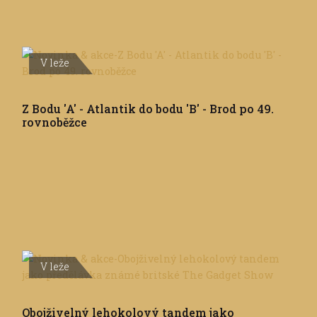
V leže
Z Bodu 'A' - Atlantik do bodu 'B' - Brod po 49.
rovnoběžce
V leže
Obojživelný lehokolový tandem jako