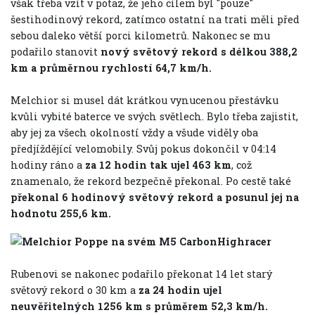
však třeba vzít v potaz, že jeho cílem byl "pouze"
šestihodinový rekord, zatímco ostatní na trati měli před
sebou daleko větší porci kilometrů. Nakonec se mu
podařilo stanovit
nový světový rekord s délkou 388,2
km a průměrnou rychlostí 64,7 km/h.
Melchior si musel dát krátkou vynucenou přestávku
kvůli vybité baterce ve svých světlech. Bylo třeba zajistit,
aby jej za všech okolností vždy a všude viděly oba
předjíždějící velomobily. Svůj pokus dokončil v 04:14
hodiny ráno a
za 12 hodin tak ujel 463 km
, což
znamenalo, že rekord bezpečně překonal. Po cestě také
překonal 6 hodinový světový rekord a posunul jej na
hodnotu 255,6 km.
Rubenovi se nakonec podařilo překonat 14 let starý
světový rekord o 30 km a
za 24 hodin ujel
neuvěřitelných 1256 km s průměrem 52,3 km/h.