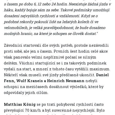
s časem po dobu 6, 12 nebo 24 hodin. Neexistuje žádná jízda v
háku, každý bojuje sám za sebe. Takové podmínky umožňují
dosažení nejvyšších rychlostí a vzdáleností. Když se o
podobné rekordy pokouší lidé na ležatých kolech či ve
velomobilech, je velká pravděpodobnost, že bude dosaženo
možných hranic, na které je schopen se člověk dostat."
Závodníci startovali dle svých potřeb, protože nezávodili
proti sobě, ale jen s časem. Prvních šest hodin celé akce
však panovalo velmi nepříznivé počasí se silným
deštěm. Všichni startujícící se i za takových podmínek
vydali na start, a mnozí z tohoto času vytěžili maximum.
Někteří však museli své jízdy předčasně ukončit.
Daniel
Fenn, Wulf Kraneis a Heinrich Neumann
nebyli
schopni na mezičasech dosáhnout výsledků, které by
odpovídaly jejich cílům.
Matthias König
se po trati pohyboval rychlostí často
převyšující 70 km/h a byl suverénně nejrychlejší. Bylo