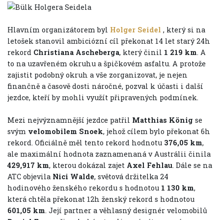
Hlavním organizátorem byl
Holger Seidel
, který si na
letošek stanovil ambiciózní cíl překonat 14 let starý 24h
rekord
Christiana Ascheberga
, který činil
1 219 km
. A
to na uzavřeném okruhu a špičkovém asfaltu. A protože
zajistit podobný okruh a vše zorganizovat, je nejen
finančně a časově dosti náročné, pozval k účasti i další
jezdce, kteří by mohli využít připravených podmínek.
Mezi nejvýznamnější jezdce patřil
Matthias König
se
svým
velomobilem Snoek
, jehož cílem bylo překonat 6h
rekord. Oficiálně měl tento rekord hodnotu
376,05 km
,
ale maximální hodnota zaznamenaná v Austrálii činila
429,917 km
, kterou dokázal zajet
Axel Fehlau
. Dále se na
ATC objevila
Nici Walde
, světová držitelka 24
hodinového ženského rekordu s hodnotou
1 130 km
,
která chtěla překonat 12h ženský rekord s hodnotou
601,05 km
. Její partner a věhlasný designér velomobilů