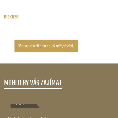
DISKUZE
Vstup do diskuze
(0 příspěvků)
MOHLO BY VÁS ZAJÍMAT
V leže