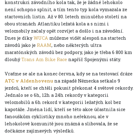
konstrukci závodního kola tak, že je žádné lehokolo
není schopno splnit, a tím tento typ kola vymazala ze
startovních listin. Až v 80. letech minulého století na
obou stranách Atlantiku ležatá kola a s nimi i
velomobily začaly opět rozvíjet a došlo i na závodění.
Dnes je díky
WUCA
můžeme vidět alespoň na startech
závodů jako je
RAAM
, nebo některých ultra
maratónských závodů bez podpory, jako je třeba 6 800 km
dlouhý
Trans Am Bike Race
napříč Spojenými státy.
Vraťme se ale na konec června, kdy se na testovací dráze
ATC v Aldenhovenu
na západě Německa setkalo 9
jezdců, kteří se chtěli pokusit překonat 4 světové rekordy.
Jednalo se o 6h, 12h a 24h rekordy v kategorii
velomobilů a 6h rekord v kategorii ležatých kol bez
kapotáže. Jména lidí, kteří se této akce účastnila sice
fanouškům cyklistiky mnoho neřeknou, ale v
lehokolové komunitě jsou známá a slibovala, že se
dočkáme zajímavých výsledků.