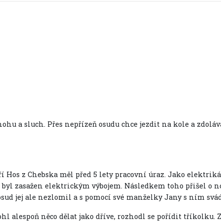
 nohu a sluch. Přes nepřízeň osudu chce jezdit na kole a zdolá
ří Hos z Chebska měl před 5 lety pracovní úraz. Jako elektrik
 byl zasažen elektrickým výbojem. Následkem toho přišel o noh
osud jej ale nezlomil a s pomocí své manželky Jany s ním svád
l alespoň něco dělat jako dříve, rozhodl se pořídit tříkolku. 