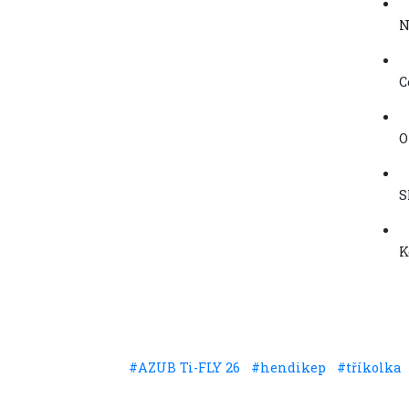
N
C
O
S
K
#AZUB Ti-FLY 26
#hendikep
#tříkolka
Sdílet