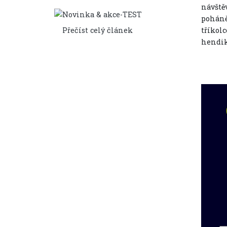
návště
poháně
Přečíst celý článek
tříkolc
hendik