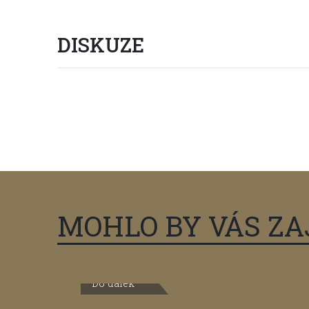
DISKUZE
Vstup do diskuze
(0 příspěvků)
MOHLO BY VÁS ZA
Do dálek