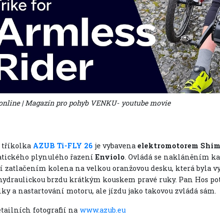
online | Magazín pro pohyb VENKU- youtube movie
 tříkolka
AZUB Ti-FLY 26
je vybavena
elektromotorem Shi
tického plynulého řazení
Enviolo
. Ovládá se nakláněním kar
jí zatlačením kolena na velkou oranžovou desku, která byla vy
hydraulickou brzdu krátkým kouskem pravé ruky. Pan Hos potř
lky a nastartování motoru, ale jízdu jako takovou zvládá sám.
etailních fotografií na
www.azub.eu