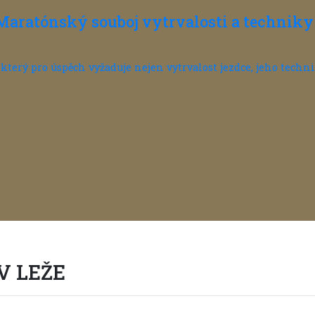
Maratónský souboj vytrvalosti a techniky 
který pro úspěch vyžaduje nejen vytrvalost jezdce, jeho techni
V LEŽE