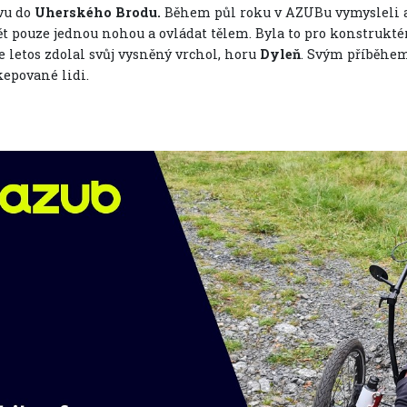
vu do
Uherského Brodu.
Během půl roku v AZUBu vymysleli a z
t pouze jednou nohou a ovládat tělem. Byla to pro konstruktér
e letos zdolal svůj vysněný vrchol, horu
Dyleň
. Svým příběhem 
epované lidi.