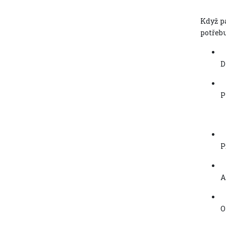
Když p
potřebu
D
P
P
A
O