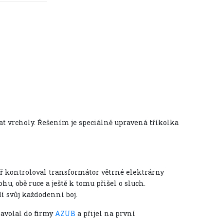
vat vrcholy. Řešením je speciálně upravená tříkolka
ář kontroloval transformátor větrné elektrárny
u, obě ruce a ještě k tomu přišel o sluch.
í svůj každodenní boj.
Zavolal do firmy
AZUB
a přijel na první