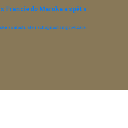
z Francie do Maroka a zpět s
cké znalosti, ale i schopnost improvizace,