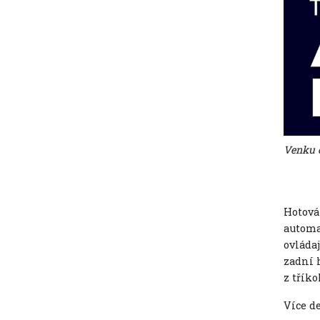
Venku 
Hotová
automa
ovláda
zadní 
z tříko
Více d