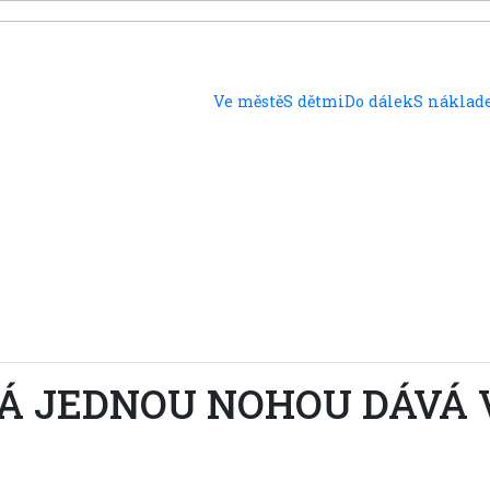
Ve městě
S dětmi
Do dálek
S nákla
Á JEDNOU NOHOU DÁVÁ 