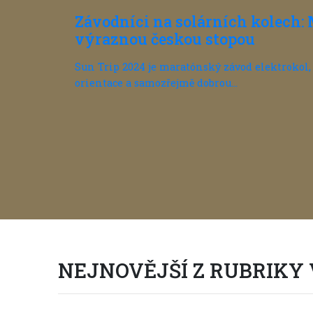
Závodníci na solárních kolech: 
výraznou českou stopou
Sun Trip 2024 je maratónský závod elektrokol, 
orientace a samozřejmě dobrou...
NEJNOVĚJŠÍ Z RUBRIKY