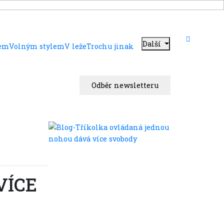
Další
dem
Volným stylem
V leže
Trochu jinak
Odběr newsletteru
VÍCE