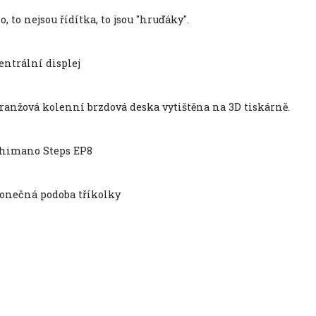
o, to nejsou řídítka, to jsou "hruďáky".
entrální displej
ranžová kolenní brzdová deska vytištěna na 3D tiskárně.
himano Steps EP8
onečná podoba tříkolky