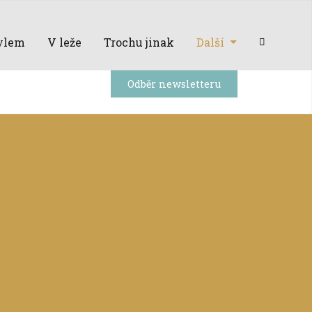
ylem
V leže
Trochu jinak
Další
Odběr newsletteru