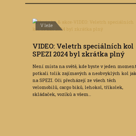
V leže
VIDEO: Veletrh speciálních kol
SPEZI 2024 byl zkrátka plný
Není místa na světě, kde byste v jeden momen
potkali tolik zajímavých a neobvyklých kol ja
na SPEZI. Oči přecházejí ze všech těch
velomobilů, cargo biků, lehokol, tříkolek,
skládaček, vozíků a všem...