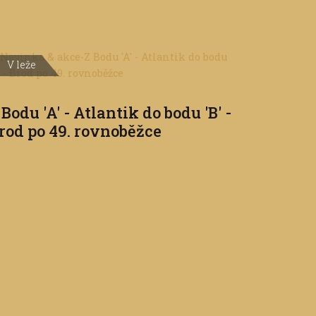
V leže
 Bodu 'A' - Atlantik do bodu 'B' -
rod po 49. rovnoběžce