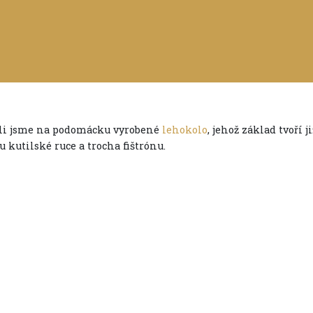
li jsme na podomácku vyrobené
lehokolo
, jehož základ tvoří 
 kutilské ruce a trocha fištrónu.