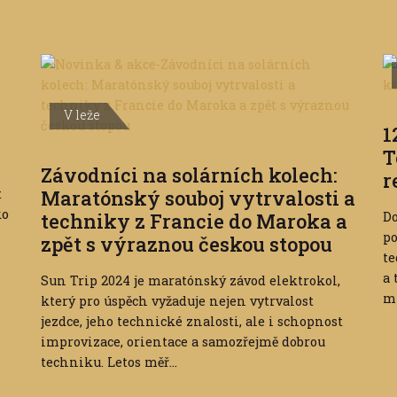
V leže
1
T
Závodníci na solárních kolech:
r
t
Maratónský souboj vytrvalosti a
ko
techniky z Francie do Maroka a
Do
po
zpět s výraznou českou stopou
te
a 
Sun Trip 2024 je maratónský závod elektrokol,
m
který pro úspěch vyžaduje nejen vytrvalost
jezdce, jeho technické znalosti, ale i schopnost
improvizace, orientace a samozřejmě dobrou
techniku. Letos měř...