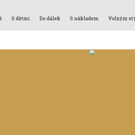
ě
S dětmi
Do dálek
S nákladem
Volným st