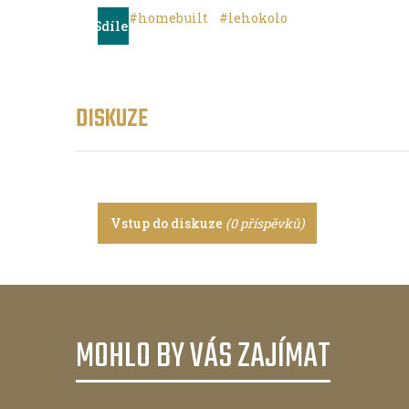
#homebuilt
#lehokolo
Sdílet
DISKUZE
Vstup do diskuze
(0 příspěvků)
MOHLO BY VÁS ZAJÍMAT