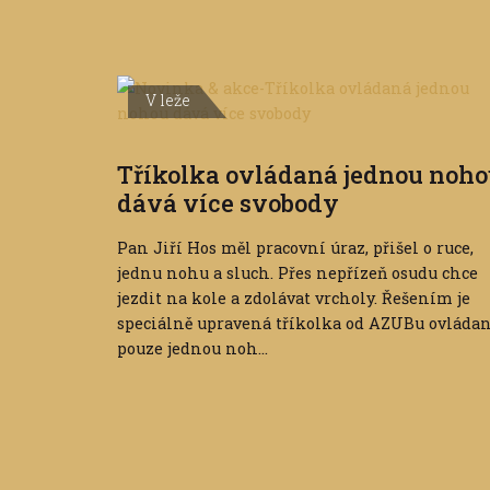
V leže
Tříkolka ovládaná jednou noh
dává více svobody
Pan Jiří Hos měl pracovní úraz, přišel o ruce,
jednu nohu a sluch. Přes nepřízeň osudu chce
jezdit na kole a zdolávat vrcholy. Řešením je
speciálně upravená tříkolka od AZUBu ovláda
pouze jednou noh...