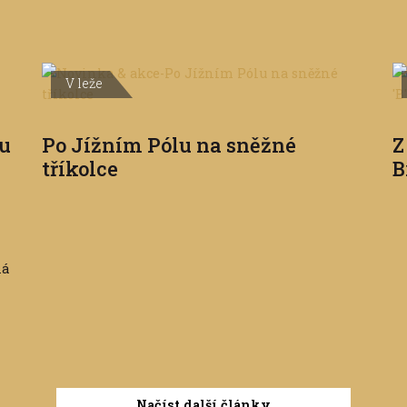
V leže
ou
Po Jížním Pólu na sněžné
Z
tříkolce
B
ná
Načíst další články