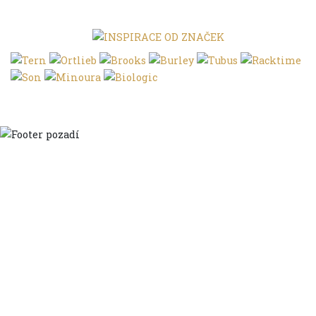
Domů
Ve městě
S dětmi
Do dálek
S nákladem
Volným stylem
V leže