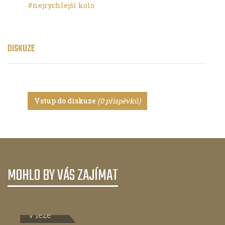
#nejrychlejší kolo
DISKUZE
Vstup do diskuze
(0 příspěvků)
MOHLO BY VÁS ZAJÍMAT
V leže