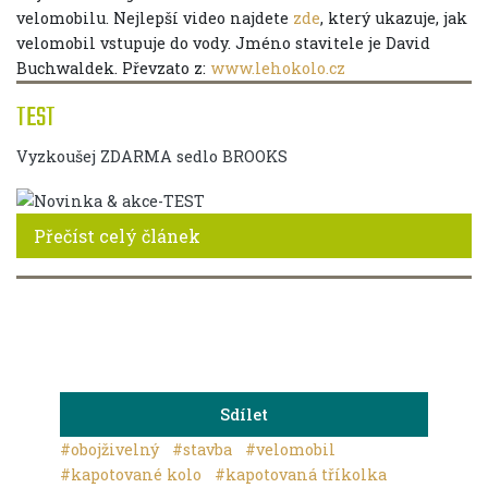
velomobilu. Nejlepší video najdete
zde
, který ukazuje, jak
velomobil vstupuje do vody. Jméno stavitele je David
Buchwaldek. Převzato z:
www.lehokolo.cz
TEST
Vyzkoušej ZDARMA sedlo BROOKS
Přečíst celý článek
Sdílet
#obojživelný
#stavba
#velomobil
#kapotované kolo
#kapotovaná tříkolka