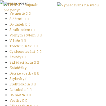
Ve městě
S dětmi
Do dálek
S nákladem
Volným stylem
V leže
Trochu jinak
Cyklocestování
Závody
Skládací kola
Koloběžky
Dětské vozíky
Stylovky
Elektrokola
Lehokola
Do města
Vozíky
Bikepacking