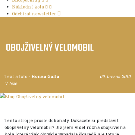
Nákladní kola
Odebírat newsletter
OBOJŽIVELNÝ VELOMOBIL
Text a foto
-
Honza Galla
09. března 2010
V leže
Tento stroj je prostě dokonalý. Dokážete si představit
obojživelný velomobil? Již jsem viděl různá obojživelná
kola, která však obvykle vypadala škaredě, ale toto je