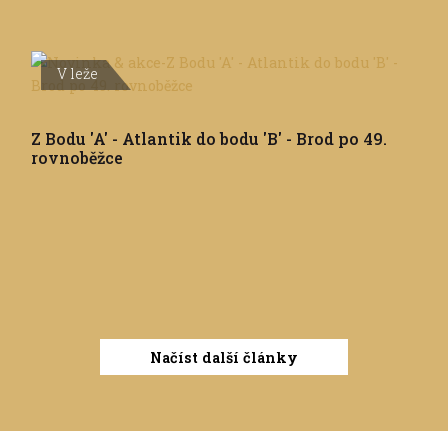
V leže
Z Bodu 'A' - Atlantik do bodu 'B' - Brod po 49.
rovnoběžce
Načíst další články