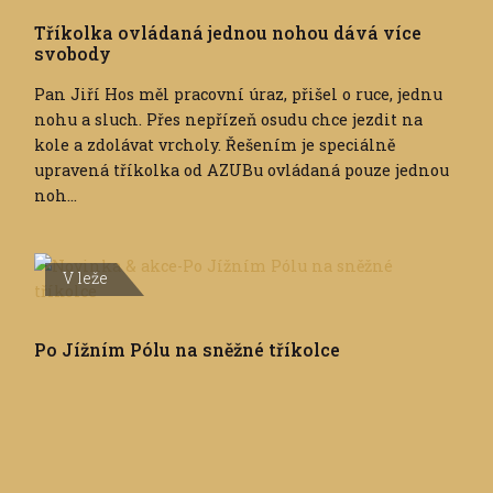
Tříkolka ovládaná jednou nohou dává více
svobody
Pan Jiří Hos měl pracovní úraz, přišel o ruce, jednu
nohu a sluch. Přes nepřízeň osudu chce jezdit na
kole a zdolávat vrcholy. Řešením je speciálně
upravená tříkolka od AZUBu ovládaná pouze jednou
noh...
V leže
Po Jížním Pólu na sněžné tříkolce