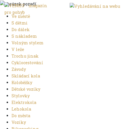
Ve městě
S dětmi
Do dálek
S nákladem
Volným stylem
V leže
Trochu jinak
Cyklocestování
Závody
Skládací kola
Koloběžky
Dětské vozíky
Stylovky
Elektrokola
Lehokola
Do města
Vozíky
Bikepacking