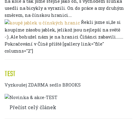
na kole a tak jsme stejně jako on, s východem slunka
usedli na bicykly a vyrazili. On do práce a my druhým
směrem, na čínskou hranici....
Řekli jsme si,že si
koupíme zásobu jablek, jelikož jsou nejlepší na světě
-:)..Ale bohužel nám je na hranici Číňánci zabavili........
Pokračování v Číně příště [gallery link="file"
columns="2"]
TEST
Vyzkoušej ZDARMA sedlo BROOKS
Přečíst celý článek