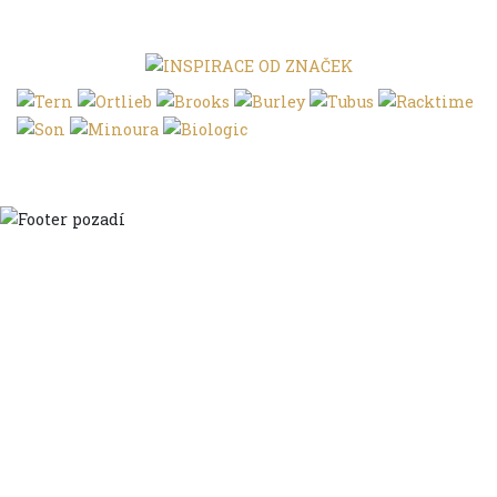
Domů
Ve městě
S dětmi
Do dálek
S nákladem
Volným stylem
V leže