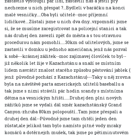
zastavilo vystoupil pár lidí, zastavili nás a jestli prý
nechceme u nich přespat ?...Bydleli v baráčku na konci
malé vesničky.....Oba byli učitelé--moc příjemní
lidičkové....Zůstali jsme u nich dva dny...vzpomněli jsme
si, že se musíme zaregistrovat na policejní stanici a tak
nás druhej den zavezli zpět do města a s tou otravnou
procedurou nám pomohli.....30km od učitelových, jsme se
zastavili v domku u jednoho američana, jenž nás pozval
k sobě---krásnej zážitek--moc zajímavej človíček to byl--
již několik let žije v Kazachstánu a snaží se místním
lidem navrátit znalost starého způsobu pěstování jablek {
jenž původně pochází z Kazachstánu}---Taky u něj zrovna
byla na návštěvě parta americkejch učitelů baseballu a
tak jsme s nimi strávili pár hodin srandy s místníma
dětma na vesnickým hřišti......Druhej den plni nových
zážitků jsme se vydali dál směr kazachstánský Grand
Canyon-zhruba 80km polopouští...Tam jsme přespali a
druhej den dál--Původně jsme tam chtěli jeden den
zůstat,ale jelikož tam bylo namísto pitné vody mraky
komárů a dotěrnejch mušek, tak jsme po pětiminutovém