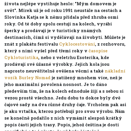
života nejlépe vystihuje heslo: "Mým domovem je
svět". Mirek už je od roku 1991 neustále na cestách a
Slovinka Katja se k němu přidala před zhruba osmi
roky. Od té doby spolu cestují na kolech, vyrábí
šperky a prodávají je v turisticky známých
destinacích, čímž si vydělávají na živobytí. Můžete je
znát z plakátu festivalu
Cyklocestování
, z rozhovoru,
který s nimi vyšel před třemi roky v
časopise
Cykloturistika
, nebo z veletrhu Esoterika, kde
prodávají své úžasné výrobky.
Jejich kola jsou
naprosto neuvěřitelně ověšena věcmi a také
nákladní
vozík Burley Nomad
je zatížený mnohem více, než je
jeho maximální povolená nosnost. Je to dáno
především tím, že na kolech ednoduše žijí a s sebou si
vezou prostě všechno. Jedu dobu to dokce byly dvě
čajové sady na dva různé druhy čaje. Vrcholem pak asi
je aku vrtačka, kterou potřebují pro svou výrobu.
Nám
se konečně podařilo z nich vymámit alespoň krátký
popis části jejich trasy. Popis, jehož čeština je dosti