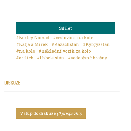
Sdílet
#Burley Nomad
#cestování na kole
#Katja a Mirek
#Kazachstán
#Kyrgyzstán
#na kole
#nákladní vozík za kolo
#ortlieb
#Uzbekistán
#vodotěsné brašny
DISKUZE
Vstup do diskuze
(0 příspěvků)