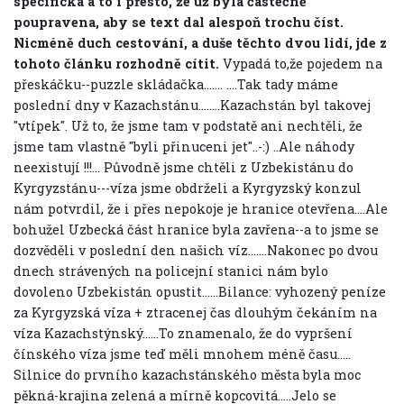
specifická a to i přesto, že už byla částečně
poupravena, aby se text dal alespoň trochu číst.
Nicméně duch cestování, a duše těchto dvou lidí, jde z
tohoto článku rozhodně cítit.
Vypadá to,že pojedem na
přeskáčku--puzzle skládačka....... ....Tak tady máme
poslední dny v Kazachstánu........Kazachstán byl takovej
"vtípek". Už to, že jsme tam v podstatě ani nechtěli, že
jsme tam vlastně "byli přinuceni jet"..-:) ..Ale náhody
neexistují !!!... Původně jsme chtěli z Uzbekistánu do
Kyrgyzstánu---víza jsme obdrželi a Kyrgyzský konzul
nám potvrdil, že i přes nepokoje je hranice otevřena....Ale
bohužel Uzbecká část hranice byla zavřena--a to jsme se
dozvěděli v poslední den našich víz.......Nakonec po dvou
dnech strávených na policejní stanici nám bylo
dovoleno Uzbekistán opustit......Bilance: vyhozený peníze
za Kyrgyzská víza + ztracenej čas dlouhým čekáním na
víza Kazachstýnský......To znamenalo, že do vypršení
čínského víza jsme teď měli mnohem méně času.....
Silnice do prvního kazachstánského města byla moc
pěkná-krajina zelená a mírně kopcovitá.....Jelo se