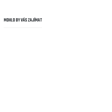
MOHLO BY VÁS ZAJÍMAT
Cyklocestování
PETR ŠTURMA: S kolem v rytmu reggae
Frontman hudební skupiny ŠVIHADLO, která
oslavila 40 let své existence, Petr Šturma, míří
každoročně začátkem roku na kole do nějaké
exotické země. Navštívil jich dosud celou řadu...