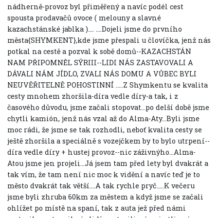
nádherně-provoz byl přiměřený a navíc podél cest
spousta prodavačů ovoce ( melouny a slavné
kazachstánské jablka ).... ....Dojeli jsme do prvního
města{SHYMKENT},kde jsme přespali u človíčka, jenž nás
potkal na cestě a pozval k sobě domů--KAZACHSTÁN
NAM PŘIPOMNĚL SÝRIII--LIDI NÁS ZASTAVOVALI A
DÁVALI NÁM JÍDLO, ZVALI NÁS DOMU A VŮBEC BYLI
NEUVĚŘITELNĚ POHOSTINNÍ .....Z Shymkentu se kvalita
cesty mnohem zhoršila-díra vedle díry-a tak, i z
časového důvodu, jsme začali stopovat...po delší době jsme
chytli kamión, jenž nás vzal až do Alma-Aty...Byli jsme
moc rádi, že jsme se tak rozhodli, neboť kvalita cesty se
ještě zhoršila a speciálně s vozejčkem by to bylo utrpení--
díra vedle díry + hustej provoz--nic záživnýho...Alma-
Atou jsme jen projeli...Já jsem tam před lety byl dvakrát a
tak vím, že tam není nic moc k vidění a navíc teď je to
město dvakrát tak větší....A tak rychle pryč.....K večeru
jsme byli zhruba 60km za městem a když jsme se začali
ohlížet po místě na spaní, tak z auta jež před námi