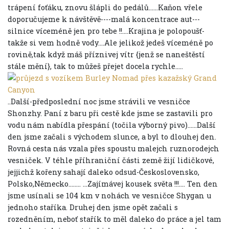
trápení foťáku, znovu šlápli do pedálů......Kaňon vřele
doporučujeme k návštěvě----malá koncentrace aut---
silnice víceméně jen pro tebe !!....Krajina je polopoušť-
takže si vem hodně vody....Ale jelikož jedeš víceméně po
rovině,tak když máš příznivej vítr {jenž se naneštěstí
stále mění}, tak to můžeš přejet docela rychle.....
..Další-předposlední noc jsme strávili ve vesničce
Shonzhy. Paní z baru při cestě kde jsme se zastavili pro
vodu nám nabídla přespání (točila výborný pivo)......Další
den jsme začali s východem slunce, a byl to dlouhej den.
Rovná cesta nás vzala přes spoustu malejch ruznorodejch
vesniček. V téhle příhraniční části země žijí lidičkové,
jejjichž kořeny sahají daleko odsud-Československo,
Polsko,Německo........ ...Zajímávej kousek světa !!!.... Ten den
jsme usínali se 104 km v nohách ve vesničce Shygan u
jednoho staříka. Druhej den jsme opět začali s
rozedněním, neboť stařík to měl daleko do práce a jel tam