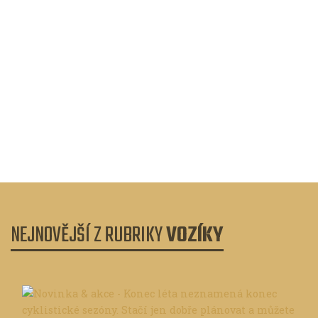
Bikepacking
Silk Road Mountain Race: Bikepacking
Hedvábnou stezkou
Bikepackingový závod bez podpory se každoročně
koná v Kyrgyzstánu v pohořích Ťan-Šan a částečně i
Pamír. Závod se řídí obecně známými pravidly
bikepackingových závodů: jet pouze vl...
NEJNOVĚJŠÍ Z RUBRIKY
VOZÍKY