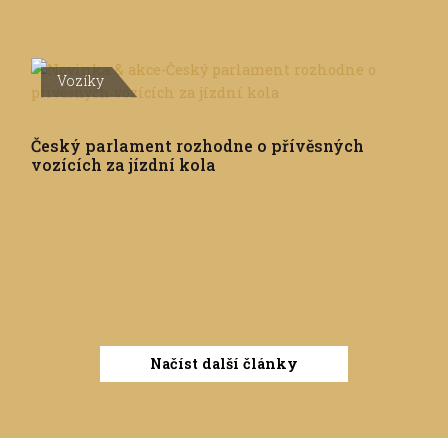
Vozíky
Český parlament rozhodne o přívěsných
vozících za jízdní kola
Načíst další články