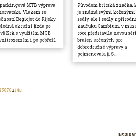
packingová MTB výprava
Původem britská značka, 
horvatska. Vlakem se
je známá svými koženými
ečností Regiojet do Rijeky
sedly, ale i sedly z přírod
sledná okružní jízda po
kaučuku Cambium, v min
ově Krk s využitím MTB
roce představila novou sér
 vnitrozemím i po pobřeží.
brašen určených pro
dobrodružné výpravy a
pojmenovala ji S...
4
5
6
7
8
14
INSPIRA