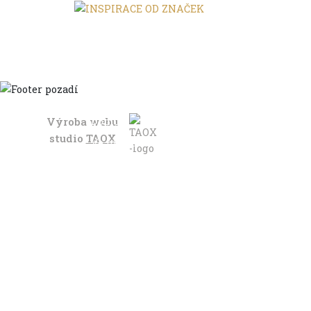
Výroba webu
Domů
studio
TAOX
Ve městě
S dětmi
Do dálek
S nákladem
Volným stylem
V leže
Trochu jinak