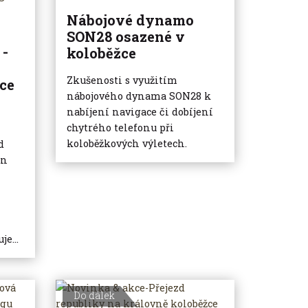
Nábojové dynamo
SON28 osazené v
 -
koloběžce
Zkušenosti s využitím
ce
nábojového dynama SON28 k
nabíjení navigace či dobíjení
chytrého telefonu při
koloběžkových výletech.
d
en
e...
Do dálek