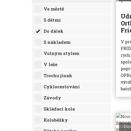
Ve městě
Udr
S dětmi
Ort
Fri
Do dálek
V pr
S nákladem
FRID
Volným stylem
rych
spol
V leže
popr
Trochu jinak
OPRA
výro
Cyklocestování
batoh
Závody
Skládací kola
Koloběžky
Do 