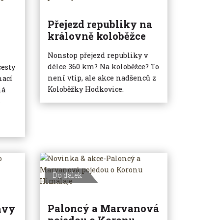
Přejezd republiky na
královně koloběžce
Nonstop přejezd republiky v
délce 360 km? Na koloběžce? To
cesty
není vtip, ale akce nadšenců z
nací
Koloběžky Hodkovice.
ná
B
Do dálek
Paloncý a Marvanová
avy