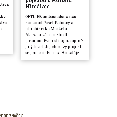
pojedou o Koronu
která
Himálaje
ního
ORTLIEB ambassador a náš
ulém
kamarád Pavel Paloncý a
ii
ultrabikerka Markéta
Marvanová se rozhodli
posunout Everesting na úplně
jiný level. Jejich nový projekt
se jmenuje Korona Himaláje.
CE OD ZNAČEK