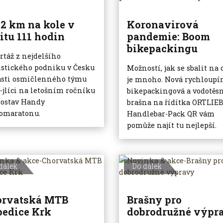
2 km na kole v
Koronavirová
itu 111 hodin
pandemie: Boom
bikepackingu
rtáž z nejdelšího
istického podniku v Česku
Možností, jak se sbalit na 
asti osmičlenného týmu
je mnoho. Nová rychloupí
jlíci na letošním ročníku
bikepackingová a vodotěs
ostav Handy
brašna na řídítka ORTLIE
omaratonu.
Handlebar-Pack QR vám
pomůže najít tu nejlepší.
dálek
Do dálek
orvatská MTB
Brašny pro
edice Krk
dobrodružné výpr