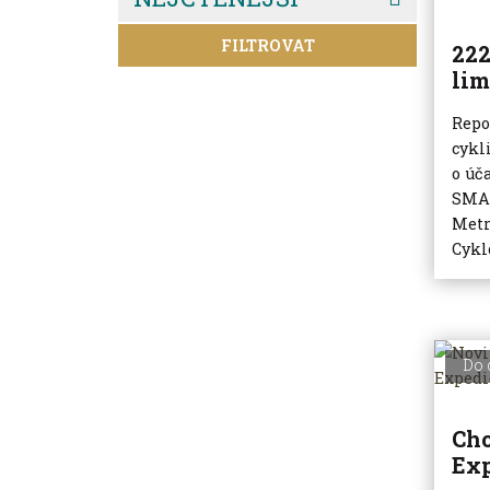
FILTROVAT
222
lim
Repo
cykl
o úč
SMA-
Metr
Cykl
Do 
Ch
Exp