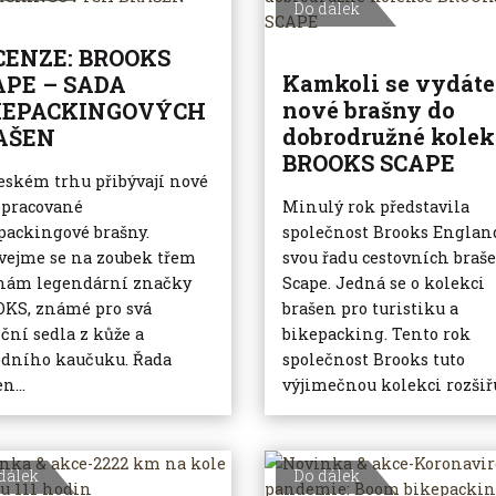
Do dálek
CENZE: BROOKS
Kamkoli se vydáte
APE – SADA
nové brašny do
KEPACKINGOVÝCH
dobrodružné kolek
AŠEN
BROOKS SCAPE
eském trhu přibývají nové
opracované
Minulý rok představila
packingové brašny.
společnost Brooks Englan
vejme se na zoubek třem
svou řadu cestovních braš
nám legendární značky
Scape. Jedná se o kolekci
KS, známé pro svá
brašen pro turistiku a
iční sedla z kůže a
bikepacking. Tento rok
odního kaučuku. Řada
společnost Brooks tuto
n...
výjimečnou kolekci rozšiřuj
dálek
Do dálek