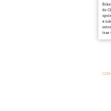
Bike
do C
spol
a ná
ostr
tras
1
2
3