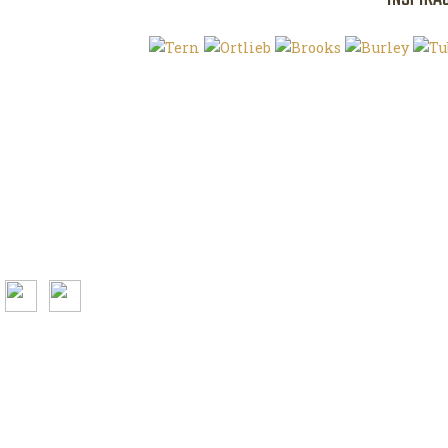
Klíčová slova
O magazínu VE
Autoři
Kontaktujte nás
Magazín ke stažení