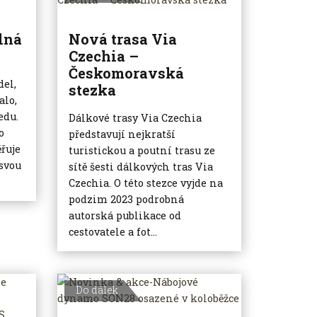
elná
Nová trasa Via
Czechia –
Českomoravská
del,
stezka
alo,
edu.
Dálkové trasy Via Czechia
o
představují nejkratší
řuje
turistickou a poutní trasu ze
 svou
sítě šesti dálkových tras Via
Czechia. O této stezce vyjde na
podzim 2023 podrobná
autorská publikace od
cestovatele a fot...
Do dálek