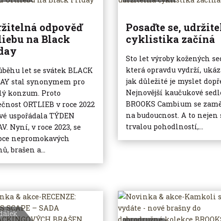
žitelná odpověď
Posaďte se, udržit
liebu na Black
cyklistika začíná
day
Sto let výroby kožených se
která opravdu vydrží, ukáz
ůběhu let se svátek BLACK
jak důležité je myslet dopř
AY stal synonymem pro
Nejnovější kaučukové sedl
lý konzum. Proto
BROOKS Cambium se zamě
ečnost ORTLIEB v roce 2022
na budoucnost. A to nejen
vé uspořádala TÝDEN
trvalou pohodlností,...
V. Nyní, v roce 2023, se
bce nepromokavých
ů, brašen a...
dálek