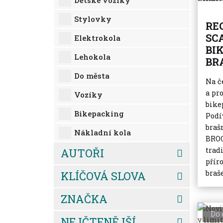
Dětské vozíky
Stylovky
RE
SC
Elektrokola
BI
Lehokola
BR
Do města
Na č
a pr
Vozíky
bike
Bikepacking
Podí
braš
Nákladní kola
BROO
trad
AUTOŘI
přír
braše
KLÍČOVÁ SLOVA
ZNAČKA
Do 
NEJČTENĚJŠÍ