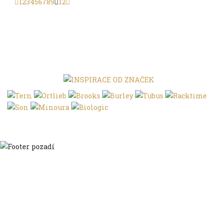
1
2
3
4
5
6
7
8
9
12
Domů
Ve městě
S dětmi