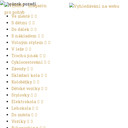
Ve městě
S dětmi
Do dálek
S nákladem
Volným stylem
V leže
Trochu jinak
Cyklocestování
Závody
Skládací kola
Koloběžky
Dětské vozíky
Stylovky
Elektrokola
Lehokola
Do města
Vozíky
Bikepacking