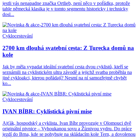
jestli vás nenapadne značka Ortlieb, není něco v pořádku, protože
tahle německá klasika je v tomto segmentu historicky i technicky
dosl...
Cyklocestování
2700 km dlouhá svatební cesta: Z Turecka domů na
kole
Jak by měla vypadat ideální svatební cesta dvou cyklistů, kteří se
seznámili na cyklistickém ultra závodě a jejichž svatba proběhla na
jiné cykloakci, kterou pořádají? Nesmí na ní samozřejmě chybět
ko...
Cyklocestování
IVAN BÍBR: Cyklistická pivní mise
Ajťák, hospodský a cyklista. Ivan Bíbr provozuje v Olomouci dvě
originální pivnice – Vyhoukanou sovu a Žíznivou vydru. Do práce
jezdí do Brna, kde se pohybuje na skládacím kole Tern, a dovolenou