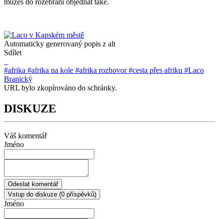
můžeš do rozebrání objednat také.
Automaticky generovaný popis z alt
Sdílet
#afrika
#afrika na kole
#afrika rozhovor
#cesta přes afriku
#Laco
Branický
URL bylo zkopírováno do schránky.
DISKUZE
Váš komentář
Jméno
Odeslat komentář
Vstup do diskuze
(0 příspěvků)
Jméno