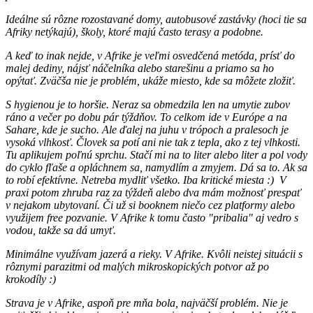
Ideálne sú rôzne rozostavané domy, autobusové zastávky (hoci tie sa
Afriky netýkajú), školy, ktoré majú často terasy a podobne.
A keď to inak nejde, v Afrike je veľmi osvedčená metóda, prísť do
malej dediny, nájsť náčelníka alebo starešinu a priamo sa ho
opýtať. Zväčša nie je problém, ukáže miesto, kde sa môžete zložiť.
S hygienou je to horšie. Neraz sa obmedzila len na umytie zubov
ráno a večer po dobu pár týždňov. To celkom ide v Európe a na
Sahare, kde je sucho. Ale ďalej na juhu v trópoch a pralesoch je
vysoká vlhkosť. Človek sa potí ani nie tak z tepla, ako z tej vlhkosti.
Tu aplikujem poľnú sprchu. Stačí mi na to liter alebo liter a pol vody
do cyklo fľaše a opláchnem sa, namydlím a zmyjem. Dá sa to. Ak sa
to robí efektívne. Netreba mydliť všetko. Iba kritické miesta :) V
praxi potom zhruba raz za týždeň alebo dva mám možnosť prespať
v nejakom ubytovaní. Či už si booknem niečo cez platformy alebo
využijem free pozvanie. V Afrike k tomu často "pribalia" aj vedro s
vodou, takže sa dá umyť.
Minimálne využívam jazerá a rieky. V Afrike. Kvôli neistej situácii s
rôznymi parazitmi od malých mikroskopických potvor až po
krokodíly :)
Strava je v Afrike, aspoň pre mňa bola, najväčší problém. Nie je