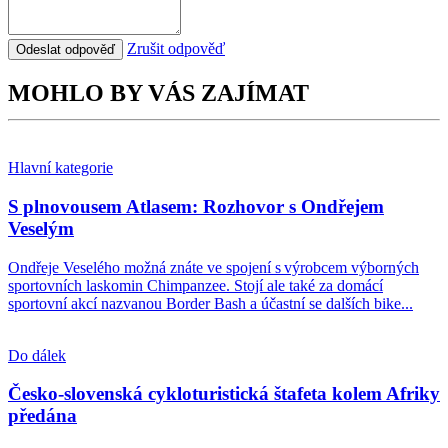
Zrušit odpověď
Odeslat odpověď
MOHLO BY VÁS ZAJÍMAT
Hlavní kategorie
S plnovousem Atlasem: Rozhovor s Ondřejem
Veselým
Ondřeje Veselého možná znáte ve spojení s výrobcem výborných
sportovních laskomin Chimpanzee. Stojí ale také za domácí
sportovní akcí nazvanou Border Bash a účastní se dalších bike...
Do dálek
Česko-slovenská cykloturistická štafeta kolem Afriky
předána