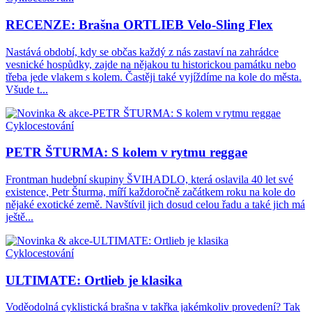
RECENZE: Brašna ORTLIEB Velo-Sling Flex
Nastává období, kdy se občas každý z nás zastaví na zahrádce
vesnické hospůdky, zajde na nějakou tu historickou památku nebo
třeba jede vlakem s kolem. Častěji také vyjíždíme na kole do města.
Všude t...
Cyklocestování
PETR ŠTURMA: S kolem v rytmu reggae
Frontman hudební skupiny ŠVIHADLO, která oslavila 40 let své
existence, Petr Šturma, míří každoročně začátkem roku na kole do
nějaké exotické země. Navštívil jich dosud celou řadu a také jich má
ještě...
Cyklocestování
ULTIMATE: Ortlieb je klasika
Voděodolná cyklistická brašna v takřka jakémkoliv provedení? Tak