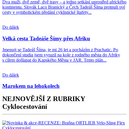
Dva muži, dvě země, dvě trasy – a jedno setkání uprostřed afrického
kontinentu. Slovák Laco Branický a Čech Tadeáš Šíma protnuli své
cesty v symbolickém předání cyklistické štafety...
Do dálek
Velká cesta Tadeáše Šímy přes Afriku
Jmenuji se Tadeáš Šíma, je mi 26 let a pocházím z Prachatic. Po
dokončení studia jsem vyrazil na kole z rodného města do Afriky
s cílem došlapat do Kapského Města v JAR. Tento plán...
Do dálek
Marokem na lehokolech
NEJNOVĚJŠÍ Z RUBRIKY
Cyklocestování
Cyklocestování