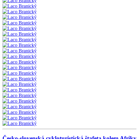
Česko-slovenská cykloturistická štafeta kolem Afriky