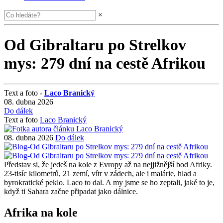
×
Od Gibraltaru po Strelkov
mys: 279 dní na cestě Afrikou
Text a foto
-
Laco Branický
08. dubna 2026
Do dálek
Text a foto
Laco Branický
08. dubna 2026
Do dálek
Představ si, že jedeš na kole z Evropy až na nejjižnější bod Afriky.
23-tisíc kilometrů, 21 zemí, vítr v zádech, ale i malárie, hlad a
byrokratické peklo. Laco to dal. A my jsme se ho zeptali, jaké to je,
když ti Sahara začne připadat jako dálnice.
Afrika na kole