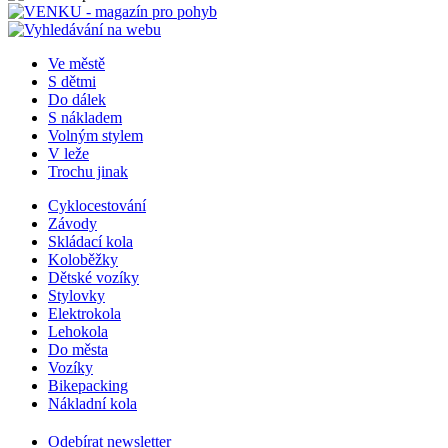
Ve městě
S dětmi
Do dálek
S nákladem
Volným stylem
V leže
Trochu jinak
Cyklocestování
Závody
Skládací kola
Koloběžky
Dětské vozíky
Stylovky
Elektrokola
Lehokola
Do města
Vozíky
Bikepacking
Nákladní kola
Odebírat newsletter