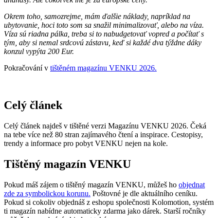
Okrem toho, samozrejme, mám ďalšie náklady, napríklad na
ubytovanie, hoci toto som sa snažil minimalizovať, alebo na víza.
Víza sú riadna pálka, treba si to nabudgetovať vopred a počítať s
tým, aby si nemal srdcovú zástavu, keď si každé dva týždne dáky
konzul vypýta 200 Eur.
Pokračování v
tištěném magazínu VENKU 2026.
Celý článek
Celý článek najdeš v tištěné verzi Magazínu VENKU 2026. Čeká
na tebe více než 80 stran zajímavého čtení a inspirace. Cestopisy,
trendy a informace pro pobyt VENKU nejen na kole.
Tištěný magazín VENKU
Pokud máš zájem o tištěný magazín VENKU, můžeš ho
objednat
zde za symbolickou korunu.
Poštovné je dle aktuálního ceníku.
Pokud si cokoliv objednáš z eshopu společnosti Kolomotion, systém
ti magazín nabídne automaticky zdarma jako dárek. Starší ročníky