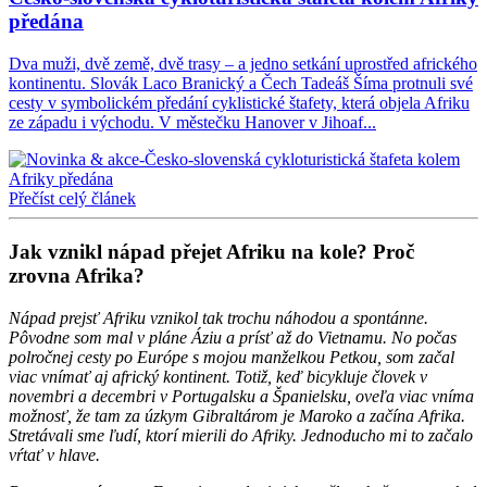
předána
Dva muži, dvě země, dvě trasy – a jedno setkání uprostřed afrického
kontinentu. Slovák Laco Branický a Čech Tadeáš Šíma protnuli své
cesty v symbolickém předání cyklistické štafety, která objela Afriku
ze západu i východu. V městečku Hanover v Jihoaf...
Přečíst celý článek
Jak vznikl nápad přejet Afriku na kole? Proč
zrovna Afrika?
Nápad prejsť Afriku vznikol tak trochu náhodou a spontánne.
Pôvodne som mal v pláne Áziu a prísť až do Vietnamu. No počas
polročnej cesty po Európe s mojou manželkou Petkou, som začal
viac vnímať aj africký kontinent. Totiž, keď bicykluje človek v
novembri a decembri v Portugalsku a Španielsku, oveľa viac vníma
možnosť, že tam za úzkym Gibraltárom je Maroko a začína Afrika.
Stretávali sme ľudí, ktorí mierili do Afriky. Jednoducho mi to začalo
vŕtať v hlave.