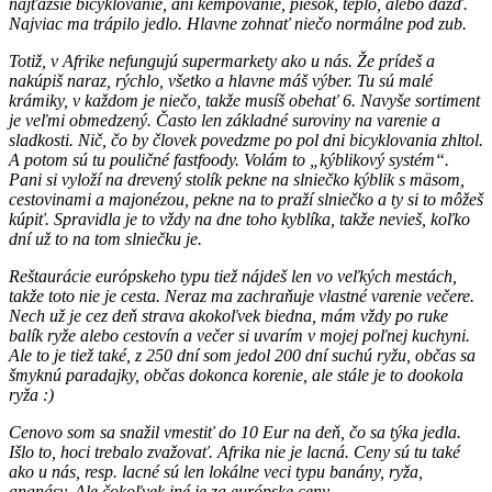
najťažšie bicyklovanie, ani kempovanie, piesok, teplo, alebo dážď.
Najviac ma trápilo jedlo. Hlavne zohnať niečo normálne pod zub.
Totiž, v Afrike nefungujú supermarkety ako u nás. Že prídeš a
nakúpiš naraz, rýchlo, všetko a hlavne máš výber. Tu sú malé
krámiky, v každom je niečo, takže musíš obehať 6. Navyše sortiment
je veľmi obmedzený. Často len základné suroviny na varenie a
sladkosti. Nič, čo by človek povedzme po pol dni bicyklovania zhltol.
A potom sú tu pouličné fastfoody. Volám to „kýblikový systém“.
Pani si vyloží na drevený stolík pekne na slniečko kýblik s mäsom,
cestovinami a majonézou, pekne na to praží slniečko a ty si to môžeš
kúpiť. Spravidla je to vždy na dne toho kyblíka, takže nevieš, koľko
dní už to na tom slniečku je.
Reštaurácie európskeho typu tiež nájdeš len vo veľkých mestách,
takže toto nie je cesta. Neraz ma zachraňuje vlastné varenie večere.
Nech už je cez deň strava akokoľvek biedna, mám vždy po ruke
balík ryže alebo cestovín a večer si uvarím v mojej poľnej kuchyni.
Ale to je tiež také, z 250 dní som jedol 200 dní suchú ryžu, občas sa
šmyknú paradajky, občas dokonca korenie, ale stále je to dookola
ryža :)
Cenovo som sa snažil vmestiť do 10 Eur na deň, čo sa týka jedla.
Išlo to, hoci trebalo zvažovať. Afrika nie je lacná. Ceny sú tu také
ako u nás, resp. lacné sú len lokálne veci typu banány, ryža,
ananásy. Ale čokoľvek iné je za európske ceny.