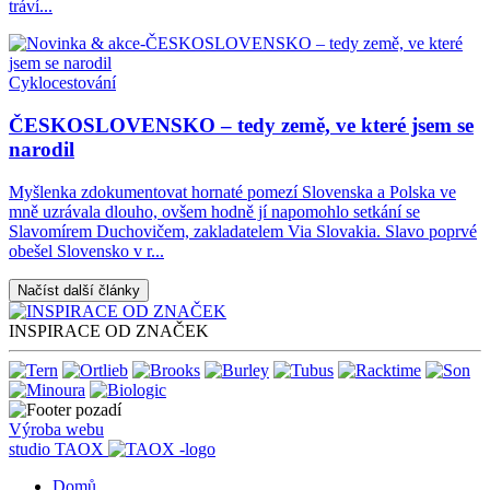
tráví...
Cyklocestování
ČESKOSLOVENSKO – tedy země, ve které jsem se
narodil
Myšlenka zdokumentovat hornaté pomezí Slovenska a Polska ve
mně uzrávala dlouho, ovšem hodně jí napomohlo setkání se
Slavomírem Duchovičem, zakladatelem Via Slovakia. Slavo poprvé
obešel Slovensko v r...
Načíst další články
INSPIRACE OD ZNAČEK
Výroba webu
studio
TAOX
Domů