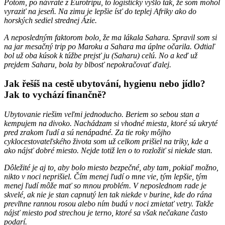
Potom, po návrate z Eurotripu, to logisticky vyšlo tak, že som mohol
vyraziť na jeseň. Na zimu je lepšie ísť do teplej Afriky ako do
horských sediel strednej Ázie.
A neposledným faktorom bolo, že ma lákala Sahara. Spravil som si
na jar mesačný trip po Maroku a Sahara ma úplne očarila. Odtiaľ
bol už oba kúsok k túžbe prejsť ju (Saharu) celú. No a keď už
prejdem Saharu, bola by blbosť nepokračovať ďalej.
Jak řešíš na cestě ubytování, hygienu nebo jídlo?
Jak to vychází finančně?
Ubytovanie riešim veľmi jednoducho. Beriem so sebou stan a
kempujem na divoko. Nachádzam si vhodné miesta, ktoré sú ukryté
pred zrakom ľudí a sú nenápadné. Za tie roky môjho
cyklocestovateľského života som už celkom prišiel na triky, kde a
ako nájsť dobré miesto. Nejde totiž len o to rozložiť si niekde stan.
Dôležité je aj to, aby bolo miesto bezpečné, aby tam, pokiaľ možno,
nikto v noci neprišiel. Čím menej ľudí o mne vie, tým lepšie, tým
menej ľudí môže mať so mnou problém. V neposlednom rade je
skvelé, ak nie je stan capnutý len tak niekde v burine, kde do rána
prevlhne rannou rosou alebo ním budú v noci zmietať vetry. Takže
nájsť miesto pod strechou je terno, ktoré sa však nečakane často
podarí.