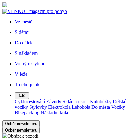
Ve městě
S dětmi
Do dálek
S nákladem
Volným stylem
V leže
Trochu jinak
Další
Cyklocestování
Závody
Skládací kola
Koloběžky
Dětské
vozíky
Stylovky
Elektrokola
Lehokola
Do města
Vozíky
Bikepacking
Nákladní kola
Odběr newsletteru
Odběr newsletteru