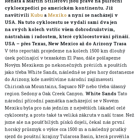
Renata a Martin Stillerovi jsou právě na půlroční
cykloexpedici po americkém kontinentu. Již
navštívili
Kubu
a
Mexiko
a nyní se nacházejí v
USA. Na tuto cyklocestu se vydali sami dva jen
na svých kolech vstříc všem dobrodružstvím,
nástrahám i radostem, které cyklocestování přináší.
USA – přes Texas, New Mexico až do Arizony
Trasa
V této reportáži projedeme na kolech 1500 km dlouhý
úsek počínající v texaském El Paso, dále pošlapeme
Novým Mexikem po nekonečných prériích a pouštích
jako třeba White Sands, následně se přes hory dostaneme
do Arizony, kde navštívíme národní zajímavosti
Chiricahua Mountains, Saguaro NP nebo třeba úžasný
region Sedony a Oak Creek Canyon.
White Sands
Tato
národní přírodní památka nacházející se v Novém
Mexiku byla pro nás jedním z největších lákadel celé
cyklocesty, a proto také ta veliká zákruta v naší trase. Než
jsme ale na poušť bílých písků dojeli, čekal nás první
horský průsmyk o výšce cca 1500 m a následný prudký
sjezd do pouštní krajiny Tularosa Basin, která prověřila