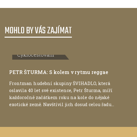
MOHLO BY VÁS ZAJÍMAT
Cyklocestování
PETR ŠTURMA: S kolem v rytmu reggae
Frontman hudební skupiny ŠVIHADLO, která
oslavila 40 let své existence, Petr Šturma, míří
každoročně začátkem roku na kole do nějaké
exotické země. Navštívil jich dosud celou řadu...