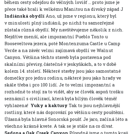
během cesty odejdou do věčných lovišť … proto jsme je
přece také brali k velkému Manitou na divoký západ J
Indiánská obydlí
Ano, už jsme v regionu, který byl
v minulosti plný indiánů, po nichž tu samozřejmě
zůstala různá obydlí. My navštěvujeme několik z nich.
Nejdříve menší, ale impozantní Pueblo Tonto u
Rooseveltova jezera, poté Montenzuma Castle u Camp
Verde a na závěr velmi zajímavá obydlí ve Walnut
Canyon. Většina těchto staveb byla postavena pod
skalními převisy, částečně v jeskyňkách, a to v době
kolem 14. století. Některé stavby jsou jako samostatné
domečky pro jednu rodinu, některé jsou jako hrady ve
skále třeba i pro 100 lidí. Je to velmi impozantní a
rozhodně to stojí za to vidět, aby se člověk aspoň trošku
seznámil s civilizací, která byla bílým člověk téměř
vyhlazena!
Yuky a kaktusy
Tak to jsou nejhlavnější
rostliny, které nás doprovází po většinu cesty pouštěmi.
Úžasná byla hlavně Sonorská poušť. Je jaro, začíná léto a
všechno krásně kvete. A tak se je stále na co dívat.
Sedona a Oak Creek Canyon
Původně jsme o tomto kraji