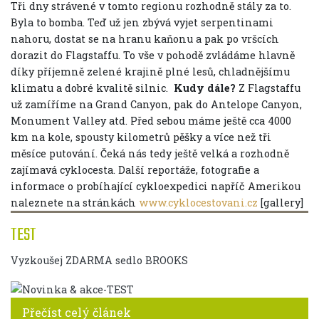
Tři dny strávené v tomto regionu rozhodně stály za to.
Byla to bomba. Teď už jen zbývá vyjet serpentinami
nahoru, dostat se na hranu kaňonu a pak po vršcích
dorazit do Flagstaffu. To vše v pohodě zvládáme hlavně
díky příjemně zelené krajině plné lesů, chladnějšímu
klimatu a dobré kvalitě silnic.
Kudy dále?
Z Flagstaffu
už zamíříme na Grand Canyon, pak do Antelope Canyon,
Monument Valley atd. Před sebou máme ještě cca 4000
km na kole, spousty kilometrů pěšky a více než tři
měsíce putování. Čeká nás tedy ještě velká a rozhodně
zajímavá cyklocesta. Další reportáže, fotografie a
informace o probíhající cykloexpedici napříč Amerikou
naleznete na stránkách
www.cyklocestovani.cz
[gallery]
TEST
Vyzkoušej ZDARMA sedlo BROOKS
Přečíst celý článek