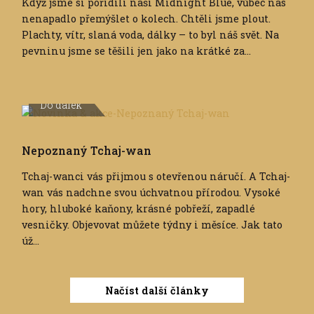
Když jsme si pořídili naši Midnight Blue, vůbec nás
nenapadlo přemýšlet o kolech. Chtěli jsme plout.
Plachty, vítr, slaná voda, dálky – to byl náš svět. Na
pevninu jsme se těšili jen jako na krátké za...
Do dálek
Nepoznaný Tchaj-wan
Tchaj-wanci vás přijmou s otevřenou náručí. A Tchaj-
wan vás nadchne svou úchvatnou přírodou. Vysoké
hory, hluboké kaňony, krásné pobřeží, zapadlé
vesničky. Objevovat můžete týdny i měsíce. Jak tato
úž...
Načíst další články