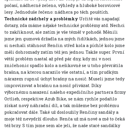
počasí, nádherně zeleno, výhledy a hluboké borovicové
lesy. Jednoduše řečeno: nádhera po těch pouštích.
Technické zádrhely a problémky
Určitě vás napadají
dotazy, zda máme nějaké technické problémy atd. Nechci
to zakřiknout, ale zatím je vše téměř v pohodě. Měnili
jsme jen gumová držadla na mých řidítkách, jednou jsme
si nechali stáhnout Renčin střed kola a píchlé kolo jsme
měli dohromady zatím též jen jednou. Takže super. První
větší problém nastal až před pár dny, kdy mi v noci
zničehonic spadlo kolo a nešikovně se u toho převrátila
brašna, na kterou narazilo vše ostatní, a tím prudkým
nárazem rupnul úchyt brašny na nosič. Museli jsme tedy
improvizovat a brašnu na nosič přivázat. Díky
výbornému nasazení našeho expedičního partnera firmy
Ortlieb, respektive Azub Bike, se nám rychle podařilo
získat nový náhradní díl, a tak můžeme bez problému
pokračovat dále. Také už dosloužily Renčiny sandály a
moje též nevydrží dlouho. Renča už má nové a mě to čeká
též brzy. S tím jsme sem ale jeli, že naše staré sandálky