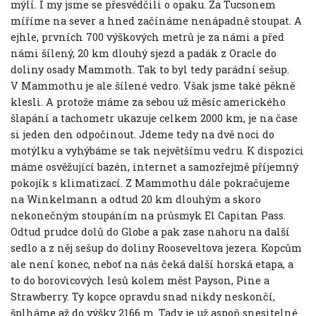
mýlí. I my jsme se přesvědčili o opaku. Za Tucsonem
míříme na sever a hned začínáme nenápadně stoupat. A
ejhle, prvních 700 výškových metrů je za námi a před
námi šílený, 20 km dlouhý sjezd a padák z Oracle do
doliny osady Mammoth. Tak to byl tedy parádní sešup.
V Mammothu je ale šílené vedro. Však jsme také pěkně
klesli. A protože máme za sebou už měsíc amerického
šlapání a tachometr ukazuje celkem 2000 km, je na čase
si jeden den odpočinout. Jdeme tedy na dvě noci do
motýlku a vyhýbáme se tak největšímu vedru. K dispozici
máme osvěžující bazén, internet a samozřejmě příjemný
pokojík s klimatizací. Z Mammothu dále pokračujeme
na Winkelmann a odtud 20 km dlouhým a skoro
nekonečným stoupáním na průsmyk El Capitan Pass.
Odtud prudce dolů do Globe a pak zase nahoru na další
sedlo a z něj sešup do doliny Rooseveltova jezera. Kopcům
ale není konec, neboť na nás čeká další horská etapa, a
to do borovicových lesů kolem měst Payson, Pine a
Strawberry. Ty kopce opravdu snad nikdy neskončí,
šplháme až do výšky 2166 m. Tady je už aspoň snesitelné