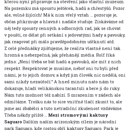
kterou nyní připravuje na otevření jako vlastní muzeum.
Na pozemku má spoustu ještěrek, hadů a chřestýšů. Pozor
ale, volně žijících! Má k nim vřelý vztah … pozoruje je,
občas přikrmuje a hlavně i nadále studuje. Získáváme od
něj tedy spousty cenných a odborných rad, jak se chovat
v poušti, co dělat při setkání s jedovatými hady a pavouky,
jak reagovat při málo pravděpodobném uštknutí atd.
Z celé přednášky zjišťujeme, že realita vlastně není tak
hrozná a nebezpečná, jak přehánějí média. Rolf říká
jedno: „Není třeba se bát hadů a pavouků, ale mít z nich
respekt. Respektovat je musíme, neboť oni tu byli před
námi, je to jejich domov, a když jim člověk nic nedělá, oni
sami nikdy nezaútočí.“ A hned minutu nato nám to
dokazuje, hladí velikánskou tarantuli a bere ji do ruky.
Nám tuto možnost též nabízí. S mrazením v zádech ale
odmítáme. Trošku nás to sice vnitřně tlačí zkusit to, ale
jsme asi zbabělci a tuto netradiční zkušenost vzdáváme.
Třeba někdy příště …
Mezi stromovými kaktusy
Saguaro
Dalším naším arizonským cílem je národní
park Saguaro, kde rostou obří kaktusy Saguaro. Park je