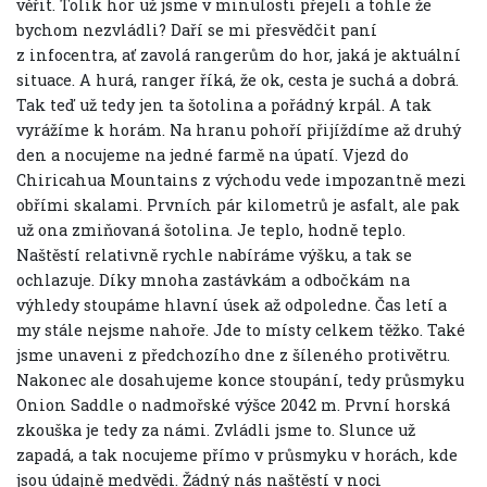
věřit. Tolik hor už jsme v minulosti přejeli a tohle že
bychom nezvládli? Daří se mi přesvědčit paní
z infocentra, ať zavolá rangerům do hor, jaká je aktuální
situace. A hurá, ranger říká, že ok, cesta je suchá a dobrá.
Tak teď už tedy jen ta šotolina a pořádný krpál. A tak
vyrážíme k horám. Na hranu pohoří přijíždíme až druhý
den a nocujeme na jedné farmě na úpatí. Vjezd do
Chiricahua Mountains z východu vede impozantně mezi
obřími skalami. Prvních pár kilometrů je asfalt, ale pak
už ona zmiňovaná šotolina. Je teplo, hodně teplo.
Naštěstí relativně rychle nabíráme výšku, a tak se
ochlazuje. Díky mnoha zastávkám a odbočkám na
výhledy stoupáme hlavní úsek až odpoledne. Čas letí a
my stále nejsme nahoře. Jde to místy celkem těžko. Také
jsme unaveni z předchozího dne z šíleného protivětru.
Nakonec ale dosahujeme konce stoupání, tedy průsmyku
Onion Saddle o nadmořské výšce 2042 m. První horská
zkouška je tedy za námi. Zvládli jsme to. Slunce už
zapadá, a tak nocujeme přímo v průsmyku v horách, kde
jsou údajně medvědi. Žádný nás naštěstí v noci