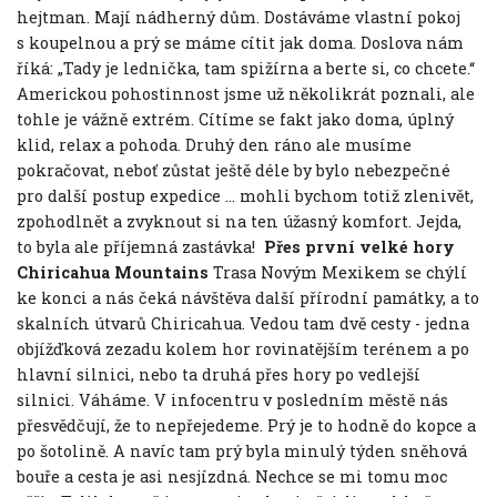
hejtman. Mají nádherný dům. Dostáváme vlastní pokoj
s koupelnou a prý se máme cítit jak doma. Doslova nám
říká: „Tady je lednička, tam spižírna a berte si, co chcete.“
Americkou pohostinnost jsme už několikrát poznali, ale
tohle je vážně extrém. Cítíme se fakt jako doma, úplný
klid, relax a pohoda. Druhý den ráno ale musíme
pokračovat, neboť zůstat ještě déle by bylo nebezpečné
pro další postup expedice … mohli bychom totiž zlenivět,
zpohodlnět a zvyknout si na ten úžasný komfort. Jejda,
to byla ale příjemná zastávka!
Přes první velké hory
Chiricahua Mountains
Trasa Novým Mexikem se chýlí
ke konci a nás čeká návštěva další přírodní památky, a to
skalních útvarů Chiricahua. Vedou tam dvě cesty - jedna
objížďková zezadu kolem hor rovinatějším terénem a po
hlavní silnici, nebo ta druhá přes hory po vedlejší
silnici. Váháme. V infocentru v posledním městě nás
přesvědčují, že to nepřejedeme. Prý je to hodně do kopce a
po šotolině. A navíc tam prý byla minulý týden sněhová
bouře a cesta je asi nesjízdná. Nechce se mi tomu moc