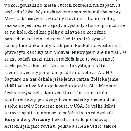
v okolí pouštního města Tucson rozdělen na západní a
východní část. My navštěvujeme samozřejmě oba parky.
Mezi kaktusovými velikány trávíme celkem tři dny,
zažíváme jedinečné západy a východy slunce, projíždíme
se na kole, chodíme pěšky a hlavně se kocháme
pohledem na tyto jedinečné až 15 metrů vysoké
exempláře. Jako malý kluk jsem koukal na westerny a
právě tyto kaktusy tam vídával. Nikdy jsem ale netušil, že
se mi podaří mezi nimi projíždět jako ti westernoví
kovbojové na koních. No a ono to vyšlo, jen s tím
rozdílem, že my jsme tam jezdili na kole J . A v NP
Saguaro na nás čekala ještě jedna rarita. Zblízka jsme
viděli velmi velkého jedovatého ještěra Gila Monster,
česky nazývaného korovec. Na celém americkém
kontinentě žijí jen dvě jedovaté ještěrky a jeden druh
z toho právě v Sonorské poušti v USA. Je velké štěstí
korovce spatřit a nám se to poštěstilo hned dvakrát.
Hory a doly Arizony
Pokud si někdo představuje
Arizonu jen jako rovinu, pouště a šílené vedro, tak se