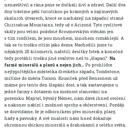
nenavštívil a rána jsme se dočkali živí a zdraví. Další dva
dny trávíme pěší turistikou po krásných a zajímavých
skalních útvarech, které se nacházejí na západní straně
Chiricahua Mountains, tedy už v Arizoně. Tyto ryolitové
skály jsou velmi podobné Broumovským stěnám jen
s tím rozdílem, že jsou mnohem, mnohem rozsáhlejší. A
tak se tu trošku cítím jako doma. Nachodili jsme tu
nějakých 25 kilometrů, nafotili desítky fotek a konečně
tedy protáhli trošku jiné svalstvo než to „šlapací“.
Na
farmě minerálů a plazů a nejen jich…
Po prohlídce
nejtypičtějšího městečka divokého západu, Tombstone,
míříme do města Tucson. Kousíček před Bensonem už
máme pro tento den šlapání dost, a tak zastavujeme u
jedné farmy s dotazem na možnost stanování na
pozemku. Majitel, bývalý Němec, nám dává ihned svolení
a nakonec nabízí i možnost sprchy a občerstvení. Později
se dozvídáme, že je odborníkem přes minerály, plazy,
hady a pavouky. A své znalosti nám hned dokazuje
ohromnou sbírkou minerálů a drahokamů z celého světa,