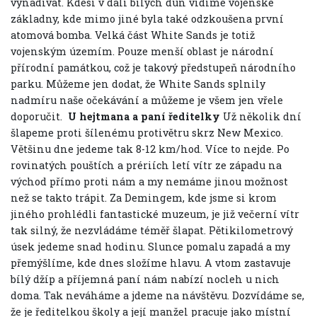
vynadívat. Kdesi v dáli bílých dun vidíme vojenské
základny, kde mimo jiné byla také odzkoušena první
atomová bomba. Velká část White Sands je totiž
vojenským územím. Pouze menší oblast je národní
přírodní památkou, což je takový předstupeň národního
parku. Můžeme jen dodat, že White Sands splnily
nadmíru naše očekávání a můžeme je všem jen vřele
doporučit.
U hejtmana a paní ředitelky
Už několik dní
šlapeme proti šílenému protivětru skrz New Mexico.
Většinu dne jedeme tak 8-12 km/hod. Více to nejde. Po
rovinatých pouštích a prériích letí vítr ze západu na
východ přímo proti nám a my nemáme jinou možnost
než se takto trápit. Za Demingem, kde jsme si krom
jiného prohlédli fantastické muzeum, je již večerní vítr
tak silný, že nezvládáme téměř šlapat. Pětikilometrový
úsek jedeme snad hodinu. Slunce pomalu zapadá a my
přemýšlíme, kde dnes složíme hlavu. A vtom zastavuje
bílý džíp a příjemná paní nám nabízí nocleh u nich
doma. Tak neváháme a jdeme na návštěvu. Dozvídáme se,
že je ředitelkou školy a její manžel pracuje jako místní