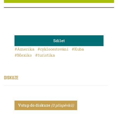
Sdílet
#Amerika
#cyklocestování
#Kuba
#Mexiko
#turistika
DISKUZE
Vstup do diskuze
(0 příspěvků)