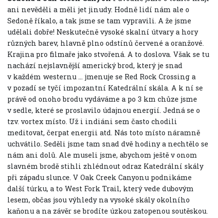
ani nevěděli a měli jet jinudy. Hodně lidí nám ale o
Sedoně říkalo, a tak jsme se tam vypravili. A že jsme
udělali dobře! Neskutečně vysoké skalní útvary a hory
různých barev, hlavně plno odstínů červené a oranžové.
Krajina pro filmaře jako stvořená. A to doslova. Však se tu
nachází nejslavnější americký brod, který je snad
v každém westernu … jmenuje se Red Rock Crossing a
v pozadí se tyčí impozantní Katedrální skála. A k ní se
právě od onoho brodu vydáváme a po 3 km chůze jsme
v sedle, které se proslavilo údajnou energií. Jedná se o
tzv. vortex místo. Už i indiáni sem často chodili
meditovat, čerpat energii atd. Nás toto místo náramně
uchvátilo. Seděli jsme tam snad dvě hodiny a nechtělo se
nám ani dolů. Ale museli jsme, abychom ještě v onom
slavném brodě stihli zhlédnout odraz Katedrální skály
při západu slunce. V Oak Creek Canyonu podnikáme
další túrku, a to West Fork Trail, který vede dubovým
lesem, občas jsou výhledy na vysoké skály okolního
kaňonu a na závěr se brodíte úzkou zatopenou soutěskou.