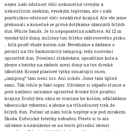
nejen naši odolnost vůči nekonečně rovným a
nekončícím úsekům, vysokým teplotám, ale i naši
psychickou odolnost vůči nezáživné krajině. Ale vše jsme
překonali a konečně se prvně dotýkáme úžasných bílých
dun White Sands. Je to nepopsatelná nádhera. Až 12 m
vysoké bílé duny, milióny tun bílého sádrovcového písku
… bílá poušť všude kolem nás. Neváháme a žádáme o
permit na tzv. backcountry camping, tedy nocování
uprostřed dun. Povolení získáváme, opouštíme kola a
jdeme s batohy na zádech mezi duny na tzv. divoká
tábořiště. Kromě plastové tyčky označující onen
„camping“ tam není nic. Ani nikdo. Jsme tam úplně
sami. Tak tohle je fakt super. Užíváme si západu slunce a
poté nadšeni usínáme uprostřed divoké bílé pouštní
krajiny. Druhý den ráno se vracíme ke kolům, odkládáme
tábornické vybavení a jdeme na tříhodinový trek do
bílých dun. Počasí už nám tolik nepřeje a je pod mrakem.
Škoda. Euforické fotečky nebudou. Přesto si to ale
užíváme a nemůžeme se na tento přírodní skvost