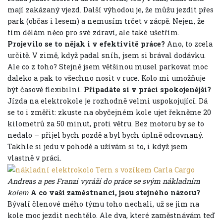
mají zakázaný vjezd. Další výhodou je, že můžu jezdit přes
park (občas i lesem) a nemusím trčet v zácpě. Nejen, že
tím dělám něco pro své zdraví, ale také ušetřím.
Projevilo se to nějak i v efektivitě práce?
Ano, to zcela
určitě. V zimě, když padal sníh, jsem si brával dodávku.
Ale co z toho? Stejně jsem většinou musel parkovat moc
daleko a pak to všechno nosit v ruce. Kolo mi umožňuje
být časově flexibilní.
Připadáte si v práci spokojenější?
Jízda na elektrokole je rozhodně velmi uspokojující. Dá
se to i změřit: zkuste na obyčejném kole ujet řekněme 20
kilometrů za 50 minut, proti větru. Bez motoru by se to
nedalo – přijel bych pozdě a byl bych úplně odrovnaný.
Takhle si jedu v pohodě a užívám si to, i když jsem
vlastně v práci.
Andreas a pes Franzi vyráží do práce se svým nákladním
kolem
A co vaši zaměstnanci, jsou stejného názoru?
Bývalí členové mého týmu toho nechali, už se jim na
kole moc jezdit nechtělo. Ale dva, které zaměstnávám teď