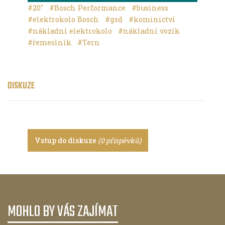
#20"
#Bosch Performance
#business
#elektrokolo Bosch
#gsd
#kominictví
#nákladní elektrokolo
#nákladní vozík
#řemeslník
#Tern
DISKUZE
Vstup do diskuze
(0 příspěvků)
MOHLO BY VÁS ZAJÍMAT