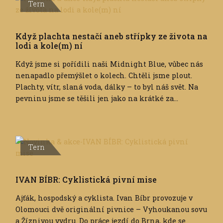
Tern
Když plachta nestačí aneb střípky ze života na
lodi a kole(m) ní
Když jsme si pořídili naši Midnight Blue, vůbec nás
nenapadlo přemýšlet o kolech. Chtěli jsme plout.
Plachty, vítr, slaná voda, dálky – to byl náš svět. Na
pevninu jsme se těšili jen jako na krátké za...
Tern
IVAN BÍBR: Cyklistická pivní mise
Ajťák, hospodský a cyklista. Ivan Bíbr provozuje v
Olomouci dvě originální pivnice – Vyhoukanou sovu
a Žíznivou vydru. Do práce jezdí do Brna, kde se