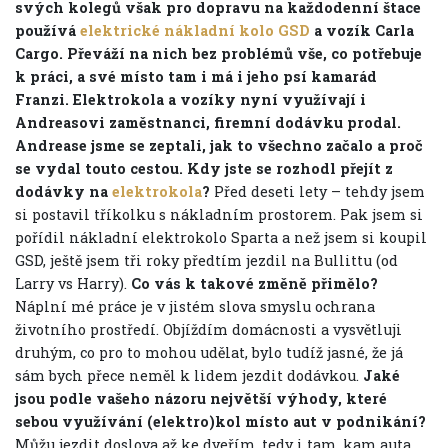
svých kolegů však pro dopravu na každodenní štace
používá
elektrické nákladní kolo GSD
a vozík Carla
Cargo. Převáží na nich bez problémů vše, co potřebuje
k práci, a své místo tam i má i jeho psí kamarád
Franzi. Elektrokola a vozíky nyní využívají i
Andreasovi zaměstnanci, firemní dodávku prodal.
Andrease jsme se zeptali, jak to všechno začalo a proč
se vydal touto cestou.
Kdy jste se rozhodl přejít z
dodávky na
elektrokola
?
Před deseti lety – tehdy jsem
si postavil tříkolku s nákladním prostorem. Pak jsem si
pořídil nákladní elektrokolo Sparta a než jsem si koupil
GSD, ještě jsem tři roky předtím jezdil na Bullittu (od
Larry vs Harry).
Co vás k takové změně přimělo?
Náplní mé práce je v jistém slova smyslu ochrana
životního prostředí. Objíždím domácnosti a vysvětluji
druhým, co pro to mohou udělat, bylo tudíž jasné, že já
sám bych přece neměl k lidem jezdit dodávkou.
Jaké
jsou podle vašeho názoru největší výhody, které
sebou využívání (elektro)kol místo aut v podnikání?
Můžu jezdit doslova až ke dveřím, tedy i tam, kam auta