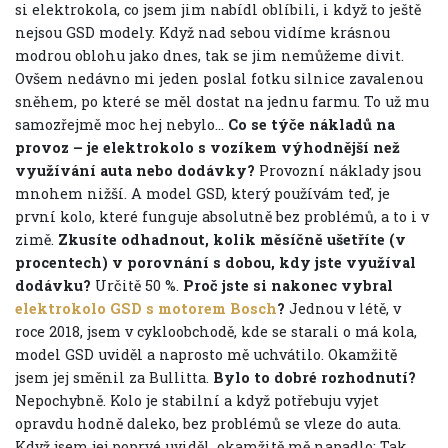
si elektrokola, co jsem jim nabídl oblíbili, i když to ještě
nejsou GSD modely. Když nad sebou vidíme krásnou
modrou oblohu jako dnes, tak se jim nemůžeme divit.
Ovšem nedávno mi jeden poslal fotku silnice zavalenou
sněhem, po které se měl dostat na jednu farmu. To už mu
samozřejmě moc hej nebylo...
Co se týče nákladů na
provoz – je elektrokolo s vozíkem výhodnější než
využívání auta nebo dodávky?
Provozní náklady jsou
mnohem nižší. A model GSD, který používám teď, je
první kolo, které funguje absolutně bez problémů, a to i v
zimě.
Zkusíte odhadnout, kolik měsíčně ušetříte (v
procentech) v porovnání s dobou, kdy jste využíval
dodávku?
Určitě 50 %.
Proč jste si nakonec vybral
elektrokolo GSD s motorem Bosch
?
Jednou v létě, v
roce 2018, jsem v cykloobchodě, kde se starali o má kola,
model GSD uviděl a naprosto mě uchvátilo. Okamžitě
jsem jej směnil za Bullitta.
Bylo to dobré rozhodnutí?
Nepochybně. Kolo je stabilní a když potřebuju vyjet
opravdu hodně daleko, bez problémů se vleze do auta.
Když jsem jej poprvé uviděl, okamžitě mě napadlo: Tak